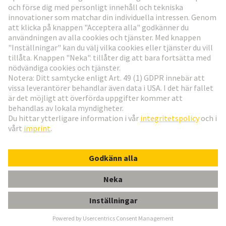
Gå till registrering
Social Media
Svenska
Sverige
© Teknologi-koncernen HARTING
Inställningar för cookies
Imprint
Integritetspolicy
Användningsvillkor
Kundinformation
Acces. Uni Seal Brown PG 29