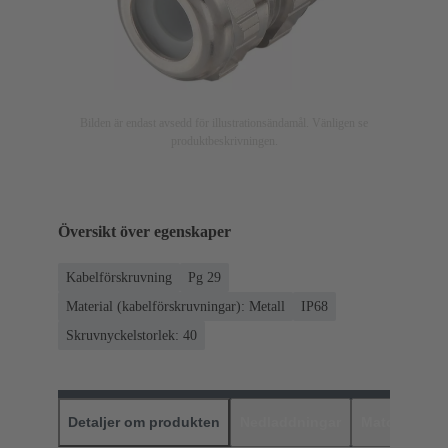
Bilden är endast avsedd för illustrationsändamål. Vänligen se
produktbeskrivningen.
Översikt över egenskaper
Kabelförskruvning
Pg 29
Material (kabelförskruvningar): Metall
IP68
Skruvnyckelstorlek: 40
Detaljer om produkten
Nedladdningar
Matchande p