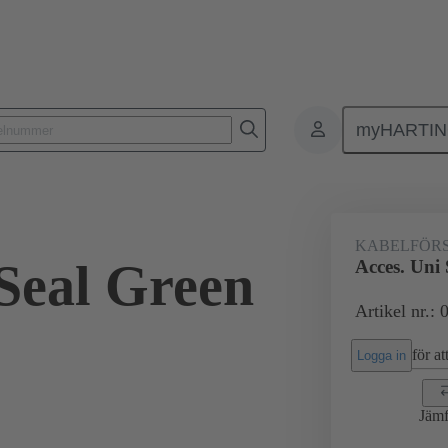
myHARTI
Rektangulära kontaktdon
Produkter
Tillbehör
Kabelförskruvn
KABELFÖR
 Seal Green
Acces. Uni
Artikel nr.:
för att
Logga in
Jämf