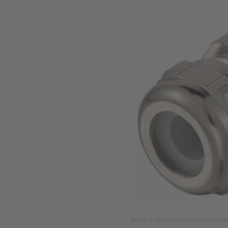
Bilden är endast avsedd för illustratio