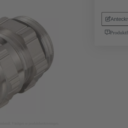
Anteckn
Produktf
nsändamål. Vänligen se produktbeskrivningen.