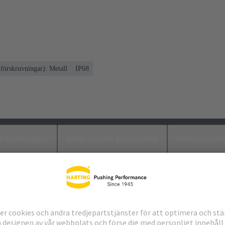
lförskruvningar): Metall
IP68
laddningar
Matchande produkter
Distributör