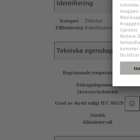
Identifiering
Kategori
Tillbehör
Tillbehörstyp
Kabelförskruvning
Tekniska egenskaper
Begränsande temperatur
Åtdragningsmoment
Skruvnyckelstorlek
Grad av skydd enligt IEC 60529
Storlek
Klämintervall