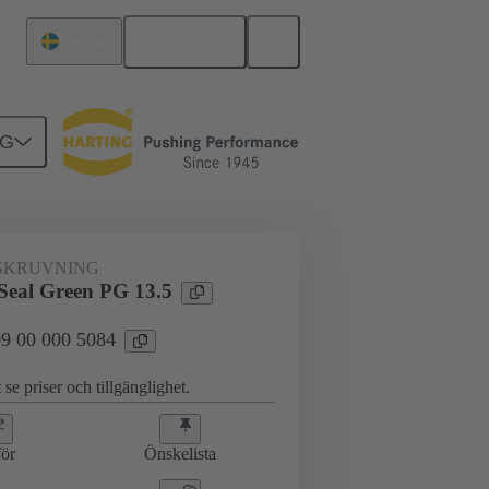
Svenska
Sverige
NG
ingar
09 00 000 5084
SKRUVNING
 Seal Green PG 13.5
 09 00 000 5084
 se priser och tillgänglighet.
ör
Önskelista