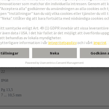
-40 ... +130 °C
≤10 Nm (beroende på kabel och vilken tätningsinsats som används)
22
IP68
Pg 13,5
7 ... 10,5 mm