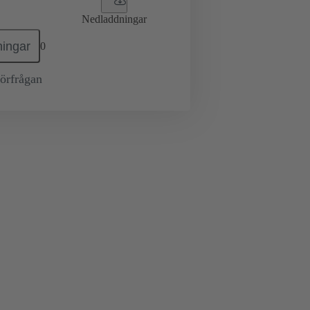
Nedladdningar
ingar
0
örfrågan