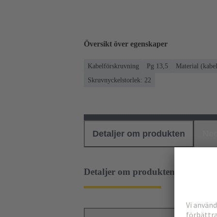
Översikt över egenskaper
Kabelförskruvning
Pg 13,5
Material (kabe
Skruvnyckelstorlek: 22
Detaljer om produkten
Ned
Detaljer om produkten