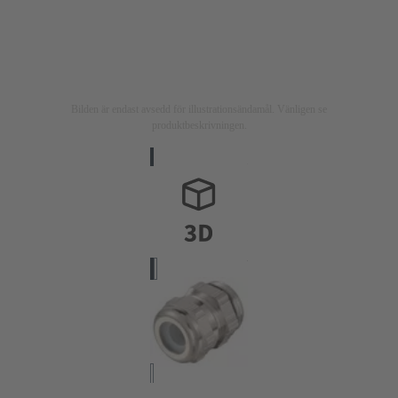
Bilden är endast avsedd för illustrationsändamål. Vänligen se
produktbeskrivningen.