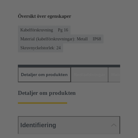
Översikt över egenskaper
Kabelförskruvning
Pg 16
Material (kabelförskruvningar): Metall
IP68
Skruvnyckelstorlek: 24
Detaljer om produkten
Nedladdningar
Matchande p
Detaljer om produkten
Identifiering