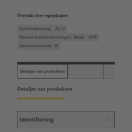
Översikt över egenskaper
Kabelförskruvning
Pg 21
Material (kabelförskruvningar): Metall
IP68
Skruvnyckelstorlek: 30
Detaljer om produkten
Nedladdningar
Matchande p
Detaljer om produkten
Identifiering