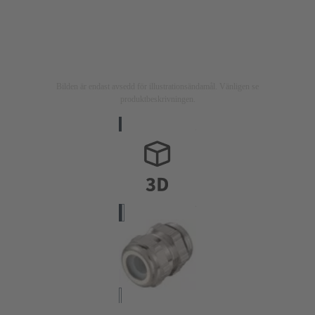
Bilden är endast avsedd för illustrationsändamål. Vänligen se
produktbeskrivningen.