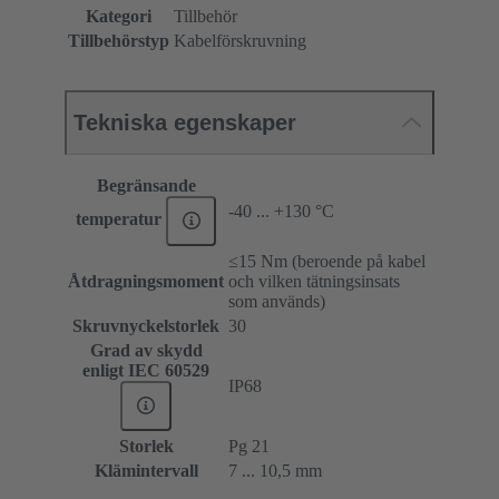
Kategori
Tillbehör
Tillbehörstyp
Kabelförskruvning
Tekniska egenskaper
Begränsande
-40 ... +130 °C
temperatur
≤15 Nm (beroende på kabel
Åtdragningsmoment
och vilken tätningsinsats
som används)
Skruvnyckelstorlek
30
Grad av skydd
enligt IEC 60529
IP68
Storlek
Pg 21
Klämintervall
7 ... 10,5 mm