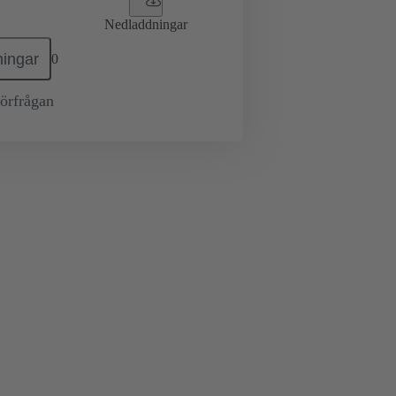
Nedladdningar
ingar
0
örfrågan