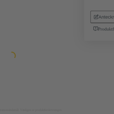
Anteckn
Produktf
ustrationsändamål. Vänligen se produktbeskrivningen.