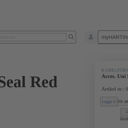
myHARTI
Rektangulära kontaktdon
Produkter
Tillbehör
Kabelförskruvn
KABELFÖR
 Seal Red
Acces. Uni
Artikel nr.:
för att
Logga in
Jämf