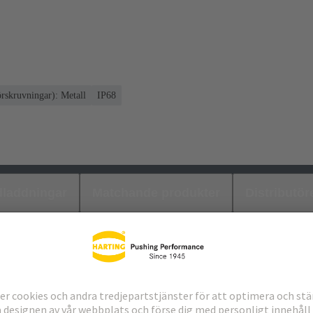
örskruvningar): Metall
IP68
laddningar
Matchande produkter
Distributör