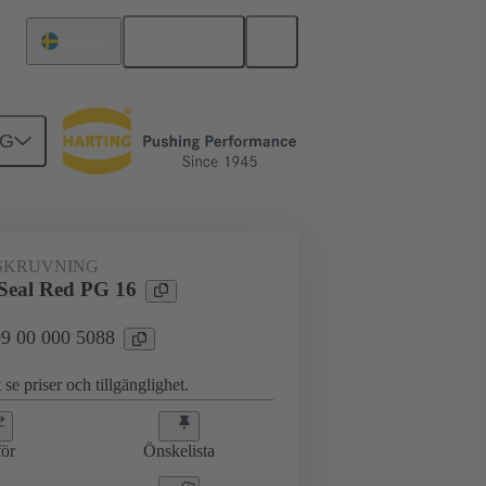
Svenska
Sverige
NG
ingar
09 00 000 5088
SKRUVNING
 Seal Red PG 16
 09 00 000 5088
 se priser och tillgänglighet.
ör
Önskelista