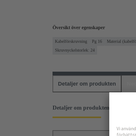
Översikt över egenskaper
Kabelförskruvning
Pg 16
Material (kabelf
Skruvnyckelstorlek: 24
Detaljer om produkten
Ned
Detaljer om produkten