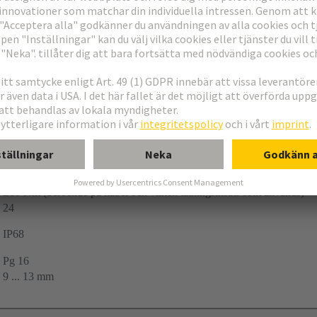
-40 ... +130 °C
≤10 Nm (beroende på kabel och vilken tätningsinsats som används)
24
IP68
Pg 16
9 ... 13 mm