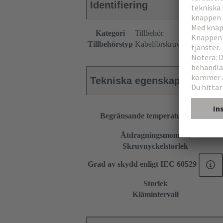
Identifiering
Kategori
Tillbehör
Tillbehörstyp
Kabelförskruvning
Tekniska egenskaper
Begränsande temperatur
Åtdragningsmoment
Skruvnyckelstorlek
Grad av skydd enligt IEC 60529
Storlek
Klämintervall