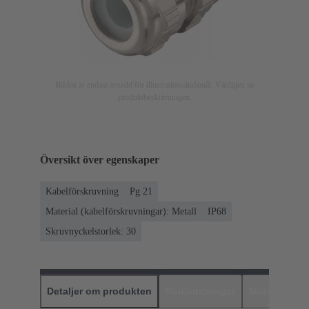
Bilden är endast avsedd för illustrationsändamål. Vänligen se
produktbeskrivningen.
Översikt över egenskaper
Kabelförskruvning
Pg 21
Material (kabelförskruvningar): Metall
IP68
Skruvnyckelstorlek: 30
Detaljer om produkten
Nedladdningar
Matchande p