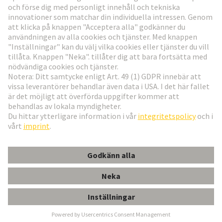
Gå till registrering
Social Media
Svenska
Sverige
© Teknologi-koncernen HARTING
Inställningar för cookies
Imprint
Integritetspolicy
Användningsvillkor
Kundinformation
Acces. Uni Seal White PG 21