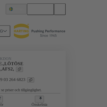
Svenska
Sverige
NG
AKDON
E.,LÖTÖSE
.,AFS2,
 09 03 264 6823
 se priser och tillgänglighet.
ör
Önskelista