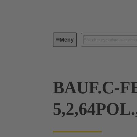
Meny
Serie
Produkter
09 03 26
BAUF.C-F
5,2,64POL.