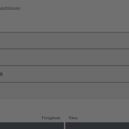
ktförluster
ls
Föregående
Nästa