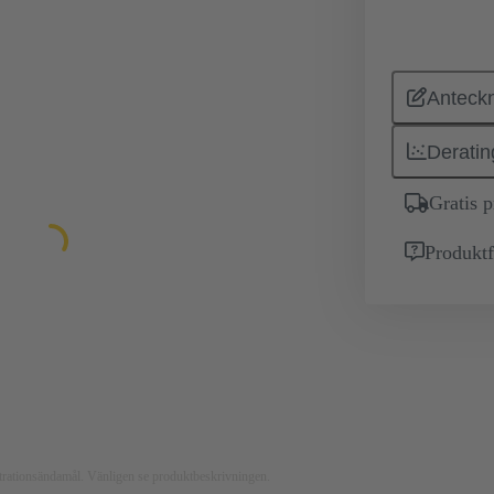
Anteckn
Deratin
Gratis 
Produktf
ustrationsändamål. Vänligen se produktbeskrivningen.