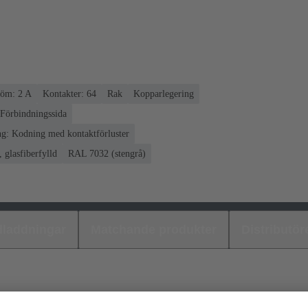
öm: ‌2 A
Kontakter: 64
Rak
Kopparlegering
 Förbindningssida
g: Kodning med kontaktförluster
 glasfiberfylld
RAL 7032 (stengrå)
laddningar
Matchande produkter
Distributör