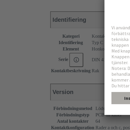
Identifiering
Kategori
Kontaktdon
Identifiering
Typ C
Element
Honkontakdon
Serie
DIN 41612
Kontaktbeskrivning
Rak
Version
Förbindningsmetod
Lödskoterminerin
Förbindningstyp
PCB till kabel
Antal kontakter
64
Kontaktkonfiguration
Rader a och c, posit