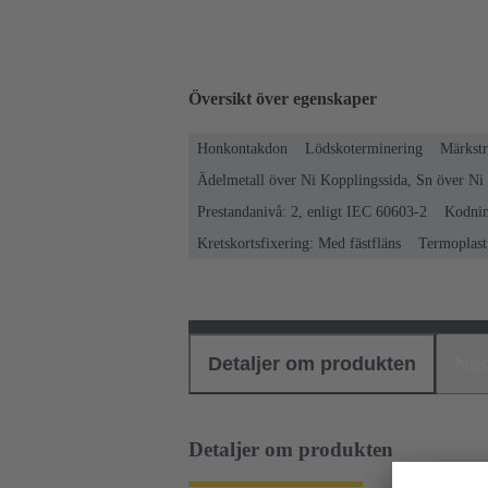
Översikt över egenskaper
Honkontakdon
Lödskoterminering
Märkstr
Ädelmetall över Ni Kopplingssida, Sn över Ni
Prestandanivå: 2, enligt IEC 60603-2
Kodnin
Kretskortsfixering: Med fästfläns
Termoplast,
Detaljer om produkten
Ned
Detaljer om produkten