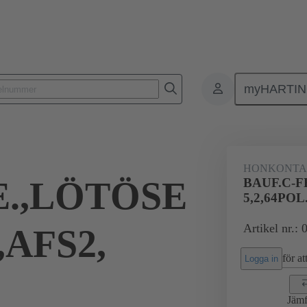
myHARTI
4 6823
HONKONT
E.,LÖTÖSE
BAUF.C-F
5,2,64POL
Artikel nr.:
,AFS2,
för att
Logga in
Jämf