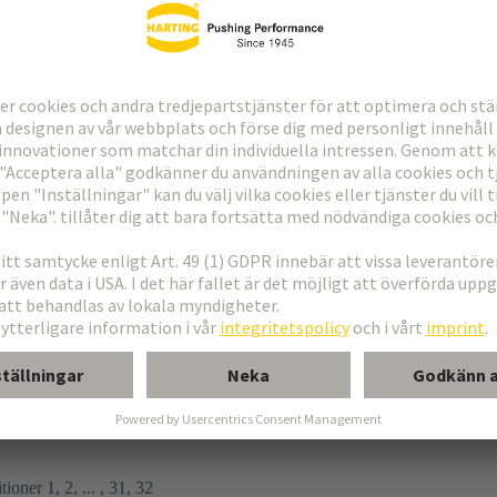
g
ioner 1, 2, ... , 31, 32