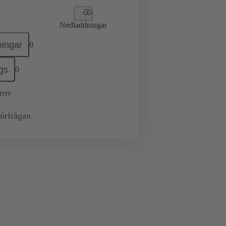
Nedladdningar
ingar
0
gs
0
prov
örfrågan