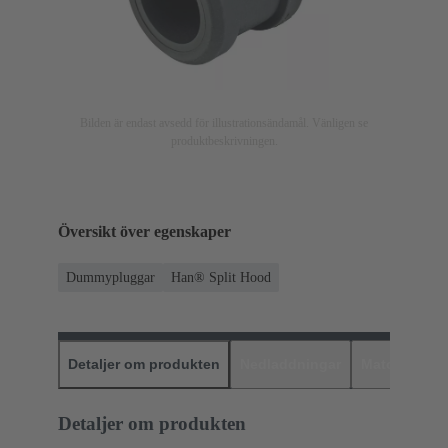
Bilden är endast avsedd för illustrationsändamål. Vänligen se
produktbeskrivningen.
Översikt över egenskaper
Dummypluggar
Han® Split Hood
Detaljer om produkten
Nedladdningar
Matchande p
Detaljer om produkten