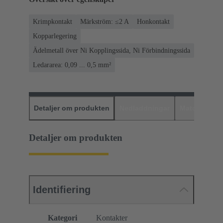
Krimpkontakt
Märkström: ≤2 A
Honkontakt
Kopparlegering
Ädelmetall över Ni Kopplingssida, Ni Förbindningssida
Ledararea: 0,09 ... 0,5 mm²
Detaljer om produkten
Nedladdningar
Matchande p
Detaljer om produkten
Identifiering
Kategori
Kontakter