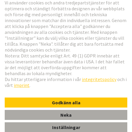
Gå till registrering
Social Media
Svenska
Sverige
© Teknologi-koncernen HARTING
Inställningar för cookies
Imprint
Integritetspolicy
Användningsvillkor
Kundinformation