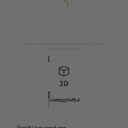
Bilden är endast avsedd för illustrationsändamål. Vänligen se
produktbeskrivningen.
Översikt över egenskaper