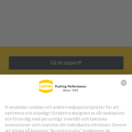
Gå till toppen
HARTING:s nyhetsbrev
Gå till registrering