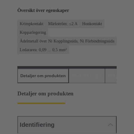
Översikt över egenskaper
Krimpkontakt
Märkström: ≤2 A
Honkontakt
Kopparlegering
Ädelmetall över Ni Kopplingssida, Ni Förbindningssida
Ledararea: 0,09 ... 0,5 mm²
Detaljer om produkten
Nedladdningar
Matchande p
Detaljer om produkten
Identifiering