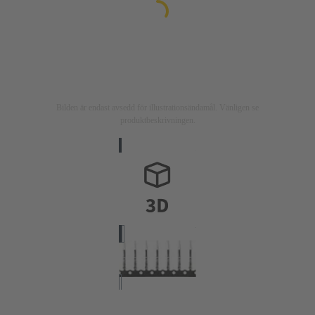
Bilden är endast avsedd för illustrationsändamål. Vänligen se
produktbeskrivningen.