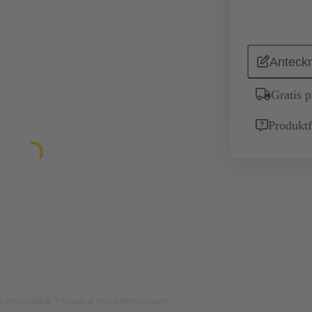
Anteckn
Gratis 
Produktf
ustrationsändamål. Vänligen se produktbeskrivningen.