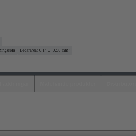
ningssida
Ledararea: 0,14 ... 0,56 mm²
laddningar
Matchande produkter
Distributör