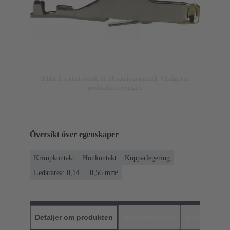
Bilden är endast avsedd för illustrationsändamål. Vänligen se
produktbeskrivningen.
Översikt över egenskaper
Krimpkontakt
Honkontakt
Kopparlegering
Ledararea: 0,14 ... 0,56 mm²
Detaljer om produkten
Nedladdningar
Matchande p