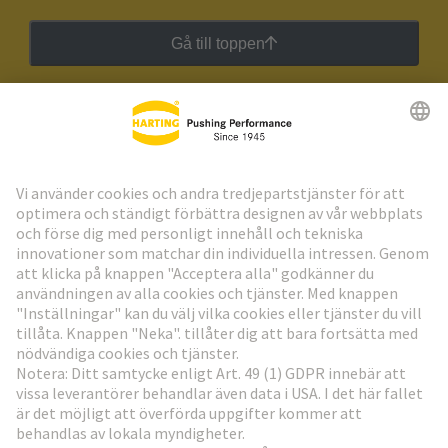
Gå till toppen
HARTING:s nyhetsbrev
Gå till registrering
Social Media