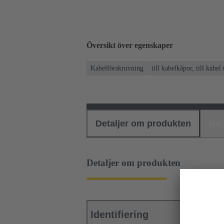
Översikt över egenskaper
Kabelförskruvning
till kabelkåpor, till kabel
Detaljer om produkten
Ned
Detaljer om produkten
Identifiering