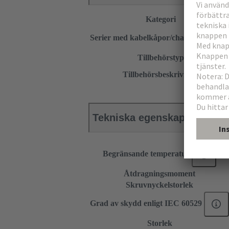
Kategori
Serier med kabelkåpor/chassihus
Tillbehörstyp
Tillbehörsbeskrivning
Tekniska egenskaper
Begränsande temperatur
Åtdragningsmoment
Skruvnyckelstorlek
Grad av skydd enligt IEC 60529
Storlek