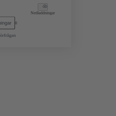
Nedladdningar
ingar
0
örfrågan