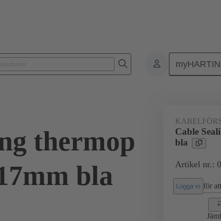
myHARTI
Rektangulära kontaktdon
Produkter
Tillbehör
Kabelförskruvn
KABELFÖR
ing thermop
Cable Sea
bla
Artikel nr.:
-17mm bla
för att
Logga in
Jämf