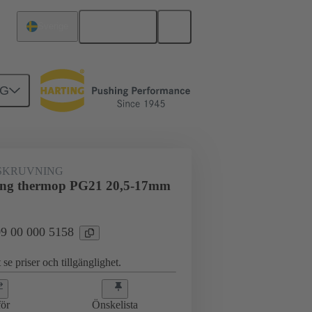
Svenska
Sverige
NG
ingar
09 00 000 5158
SKRUVNING
ling thermop PG21 20,5-17mm
 09 00 000 5158
 se priser och tillgänglighet.
ör
Önskelista