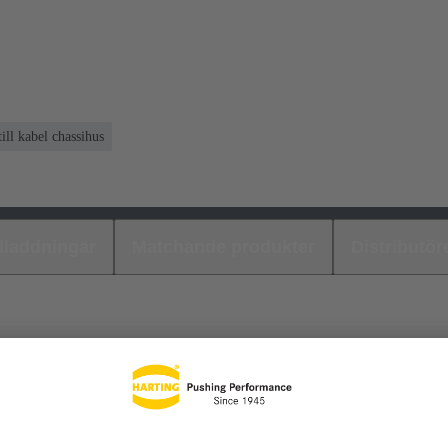
 till kabel chassihus
laddningar
Matchande produkter
Distributör