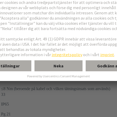
Tillbehör
Han-Compact®
Kabelförskruvning
till kabelkåpor
till kabel till kabel chassihus
-40 ... +100 °C
≤8 Nm (beroende på kabel och vilken tätningsinsats som används)
33
IP65
Pg 21