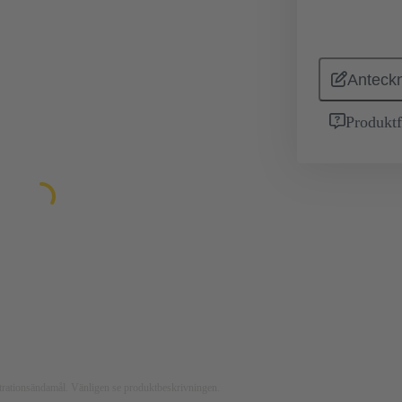
Anteckn
Produktf
ustrationsändamål. Vänligen se produktbeskrivningen.