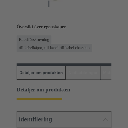
Översikt över egenskaper
Kabelförskruvning
till kabelkåpor, till kabel till kabel chassihus
Detaljer om produkten
Nedladdningar
Matchande p
Detaljer om produkten
Identifiering