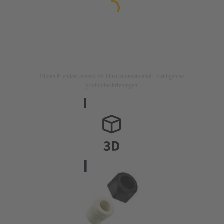
Bilden är endast avsedd för illustrationsändamål. Vänligen se
produktbeskrivningen.