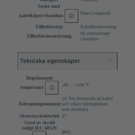
Serier med
Han-Compact®
kabelkåpor/chassihus
Tillbehörstyp
Kabelförskruvning
till ytmonterade
Tillbehörsbeskrivning
chassihus
Tekniska egenskaper
Begränsande
-40 ... +100 °C
temperatur
≤6 Nm (beroende på kabel
Åtdragningsmoment
och vilken tätningsinsats
som används)
Skruvnyckelstorlek
27
Grad av skydd
enligt IEC 60529
IP65