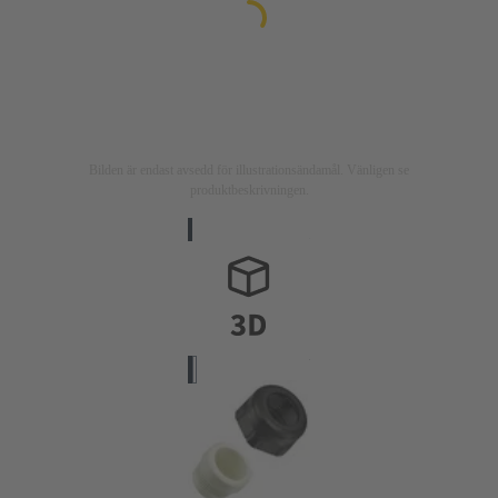
Bilden är endast avsedd för illustrationsändamål. Vänligen se
produktbeskrivningen.