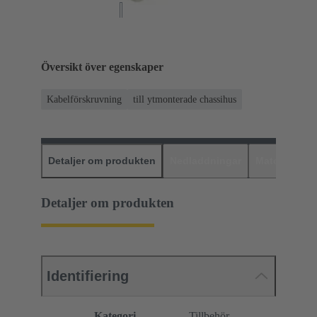
Översikt över egenskaper
Kabelförskruvning
till ytmonterade chassihus
Detaljer om produkten
Nedladdningar
Matchande p
Detaljer om produkten
Identifiering
Kategori
Tillbehör