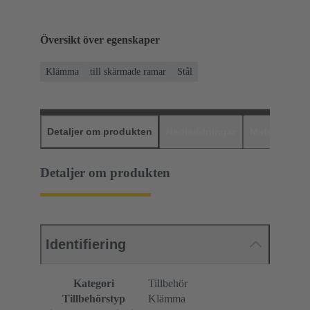
Översikt över egenskaper
Klämma
till skärmade ramar
Stål
Detaljer om produkten
Nedladdningar
Matchande p
Detaljer om produkten
Identifiering
Kategori
Tillbehör
Tillbehörstyp
Klämma