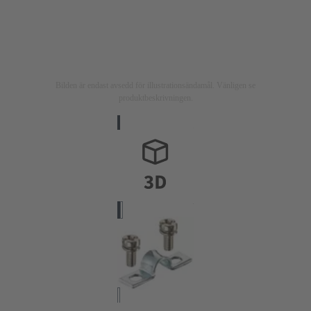
Bilden är endast avsedd för illustrationsändamål. Vänligen se
produktbeskrivningen.