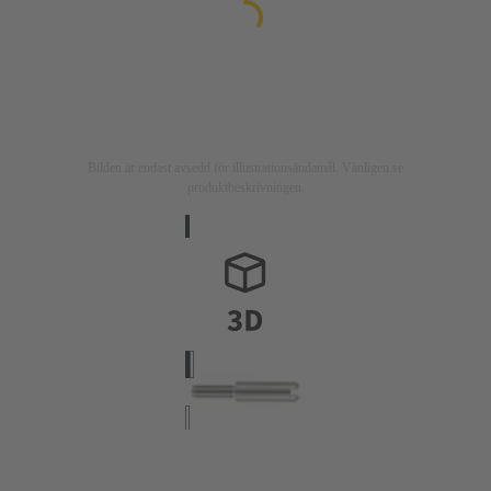
Bilden är endast avsedd för illustrationsändamål. Vänligen se
produktbeskrivningen.