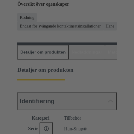
Översikt över egenskaper
Kodning
Endast för svängande kontaktinsatsinstallationer
Hane
Detaljer om produkten
Nedladdningar
Matchande p
Detaljer om produkten
Identifiering
Kategori
Tillbehör
Serie
Han-Snap®