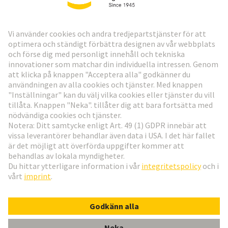
HARTING:s nyhetsbrev
Gå till registrering
Social Media
Svenska
Sverige
© Teknologi-koncernen HARTING