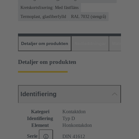
Kretskortsfixering: Med fästfläns
Termoplast, glasfiberfylld
RAL 7032 (stengrå)
Detaljer om produkten
Nedladdningar
Matchande p
Detaljer om produkten
Identifiering
Kategori
Kontaktdon
Identifiering
Typ D
Element
Honkontakdon
Serie
DIN 41612