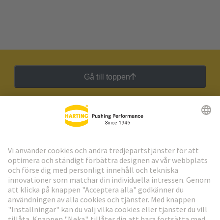
Gå till toppen
HARTING:s nyhetsbrev
Gå till registrering
Social Media