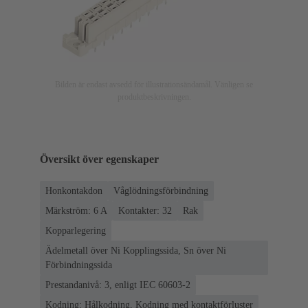
Bilden är endast avsedd för illustrationsändamål. Vänligen se
produktbeskrivningen.
Översikt över egenskaper
Honkontakdon
Våglödningsförbindning
Märkström: ‌6 A
Kontakter: 32
Rak
Kopparlegering
Ädelmetall över Ni Kopplingssida, Sn över Ni
Förbindningssida
Prestandanivå: 3, enligt IEC 60603-2
Kodning: Hålkodning, Kodning med kontaktförluster