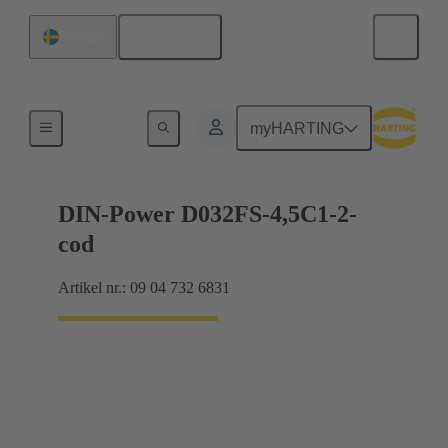
Svenska
Sverige
Förbindning moderkort till dotterkort
myHARTING
DIN-Power D032FS-4,5C1-2-
cod
Artikel nr.: 09 04 732 6831