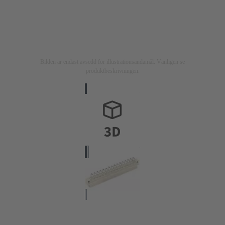
Bilden är endast avsedd för illustrationsändamål. Vänligen se
produktbeskrivningen.