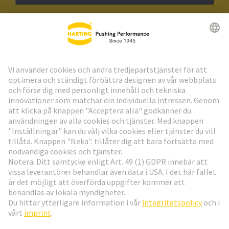
HARTING:s nyhetsbrev
Gå till registrering
Social Media
Svenska
Sverige