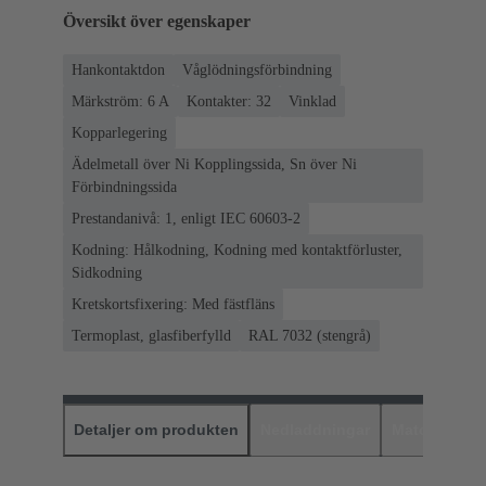
Översikt över egenskaper
Hankontaktdon
Våglödningsförbindning
Märkström: ‌6 A
Kontakter: 32
Vinklad
Kopparlegering
Ädelmetall över Ni Kopplingssida, Sn över Ni
Förbindningssida
Prestandanivå: 1, enligt IEC 60603-2
Kodning: Hålkodning, Kodning med kontaktförluster,
Sidkodning
Kretskortsfixering: Med fästfläns
Termoplast, glasfiberfylld
RAL 7032 (stengrå)
Detaljer om produkten
Nedladdningar
Matchande p