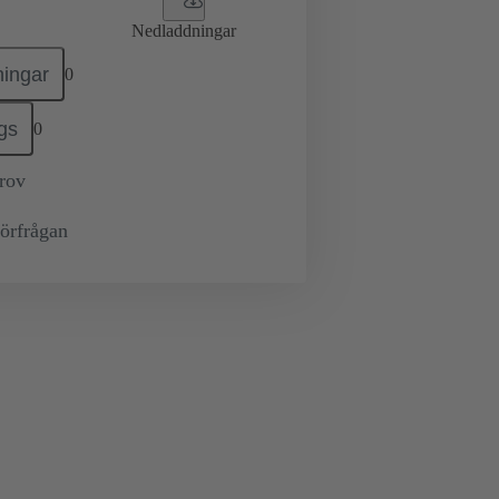
Nedladdningar
ingar
0
gs
0
prov
örfrågan