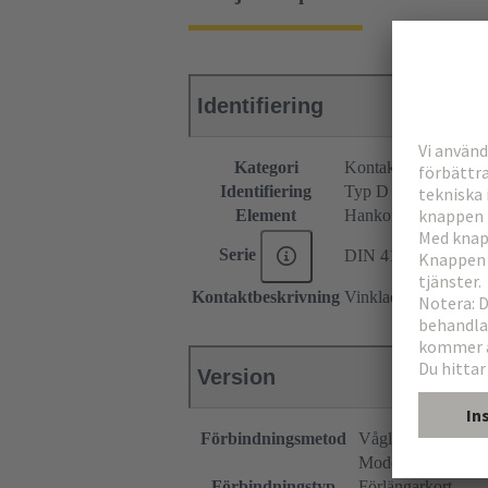
Identifiering
Kategori
Kontaktdon
Identifiering
Typ D
Element
Hankontaktdon
Serie
DIN 41612
Kontaktbeskrivning
Vinklad
Version
Förbindningsmetod
Våglödningsförbi
Moderkort till dott
Förbindningstyp
Förlängarkort