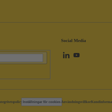
Social Media
ntegritetspolicy
Inställningar för cookies
Användningsvillkor
Kundinforma