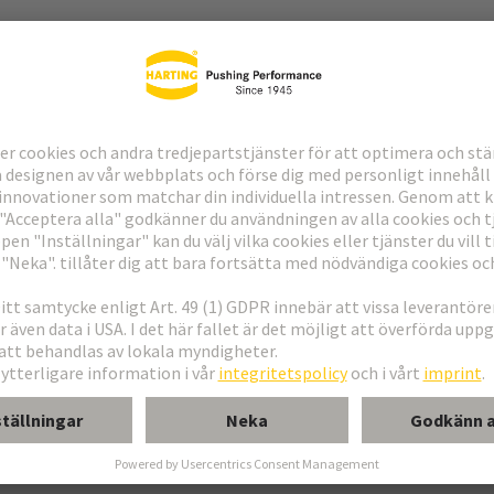
ndning
erkort