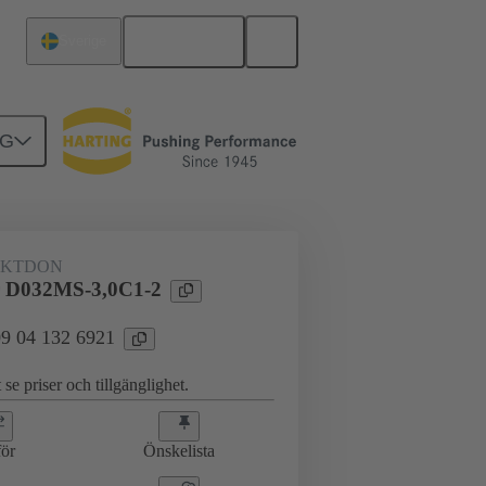
Svenska
Sverige
NG
erkort till dotterkort
09 04 132 6921
KTDON
 D032MS-3,0C1-2
 09 04 132 6921
 se priser och tillgänglighet.
ör
Önskelista