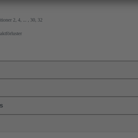
ioner 2, 4, ... , 30, 32
ktförluster
ls