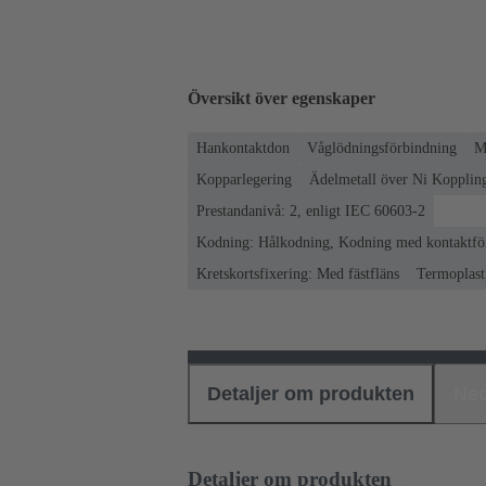
Översikt över egenskaper
Hankontaktdon
Våglödningsförbindning
M
Kopparlegering
Ädelmetall över Ni Koppling
Prestandanivå: 2, enligt IEC 60603-2
Kodning: Hålkodning, Kodning med kontaktför
Kretskortsfixering: Med fästfläns
Termoplast,
Detaljer om produkten
Ned
Detaljer om produkten