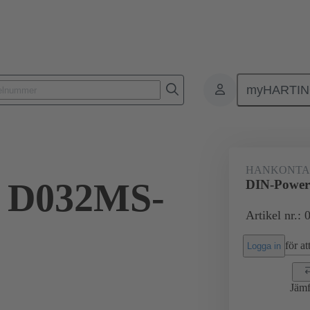
myHARTI
ktdon
Kontaktdon för PCB till PCB
Produkter
Förbindning mod
HANKONTA
 D032MS-
DIN-Power
Artikel nr.:
för att
Logga in
Jämf