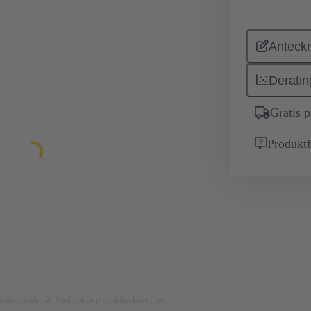
Anteckn
Deratin
Gratis 
Produktf
ustrationsändamål. Vänligen se produktbeskrivningen.