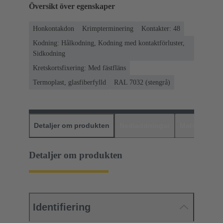
Översikt över egenskaper
Honkontakdon
Krimpterminering
Kontakter: 48
Kodning: Hålkodning, Kodning med kontaktförluster,
Sidkodning
Kretskortsfixering: Med fästfläns
Termoplast, glasfiberfylld
RAL 7032 (stengrå)
Detaljer om produkten
Nedladdningar
Matchande p
Detaljer om produkten
Identifiering