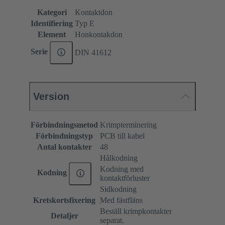
Kategori
Kontaktdon
Identifiering
Typ E
Element
Honkontakdon
Serie
DIN 41612
Version
Förbindningsmetod
Krimpterminering
Förbindningstyp
PCB till kabel
Antal kontakter
48
Hålkodning
Kodning med
Kodning
kontaktförluster
Sidkodning
Kretskortsfixering
Med fästfläns
Beställ krimpkontakter
Detaljer
separat.