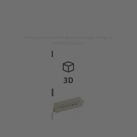
Bilden är endast avsedd för illustrationsändamål. Vänligen se
produktbeskrivningen.