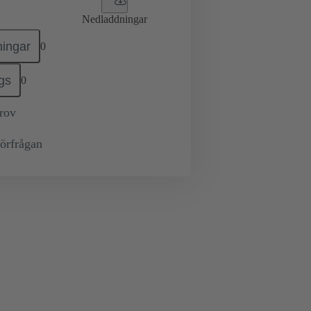
Nedladdningar
ingar
0
gs
0
prov
örfrågan