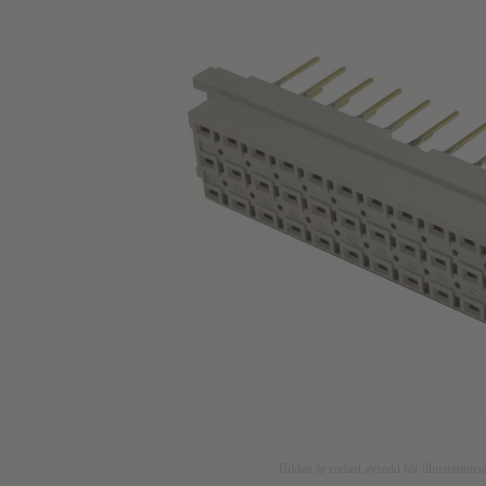
Bilden är endast avsedd för illustratio