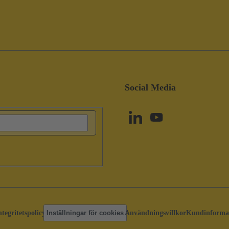
Social Media
ntegritetspolicy
Inställningar för cookies
Användningsvillkor
Kundinforma