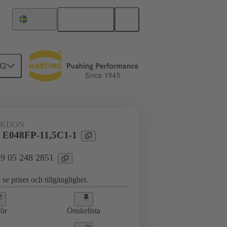
Svenska
Sverige
NG
erkort till dotterkort
09 05 248 2851
AKDON
 E048FP-11,5C1-1
 09 05 248 2851
 se priser och tillgänglighet.
ör
Önskelista