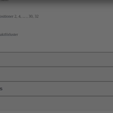
sitioner 2, 4, ... , 30, 32
ktförluster
ls