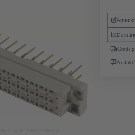
Anteckn
Deratin
Gratis 
Produktf
nsändamål. Vänligen se produktbeskrivningen.