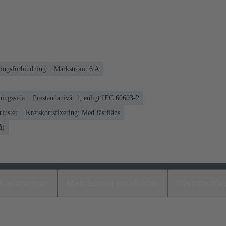
ningsförbindning
Märkström: ‌6 A
ningssida
Prestandanivå: 1, enligt IEC 60603-2
luster
Kretskortsfixering: Med fästfläns
å)
laddningar
Matchande produkter
Distributör