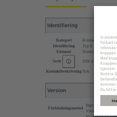
Identifiering
Kategori
Kontaktdon
Identifiering
Typ E
Element
Honkontakdon
Serie
DIN 41612
Kontaktbeskrivning
Rak
Version
Inpressningstermin
Förbindningsmetod
Virningsförbindni
Moderkort till dott