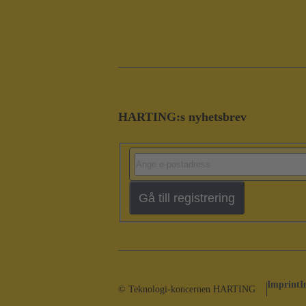
HARTING:s nyhetsbrev
Gå till registrering
Imprint
I
© Teknologi-koncernen HARTING