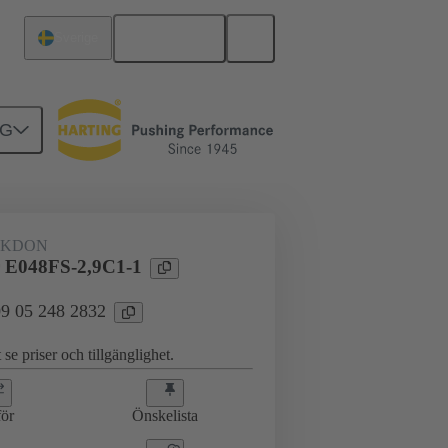
Svenska
Sverige
NG
erkort till dotterkort
09 05 248 2832
AKDON
 E048FS-2,9C1-1
 09 05 248 2832
 se priser och tillgänglighet.
ör
Önskelista