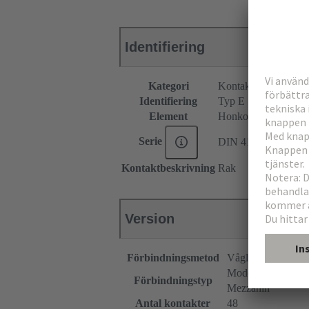
Identifiering
Kategori
Kontaktdon
Identifiering
Typ E
Element
Honkontakdon
Serie
DIN 41612
Kontaktbeskrivning
Rak
Version
Förbindningsmetod
Våglödningsförbi
Moderkort till dott
Förbindningstyp
Mezzanin
Antal kontakter
48