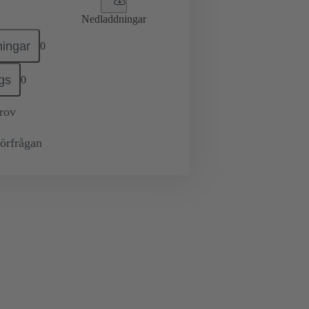
Nedladdningar
ingar
0
gs
0
prov
örfrågan