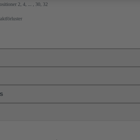
sitioner 2, 4, ... , 30, 32
ktförluster
ls