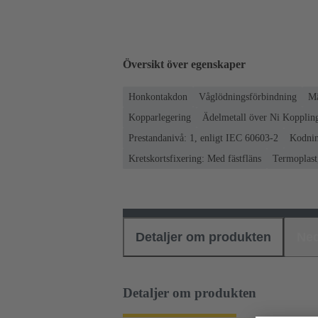
Översikt över egenskaper
Honkontakdon
Våglödningsförbindning
Mä
Kopparlegering
Ädelmetall över Ni Koppling
Prestandanivå: 1, enligt IEC 60603-2
Kodnin
Kretskortsfixering: Med fästfläns
Termoplast,
Detaljer om produkten
Ned
Detaljer om produkten