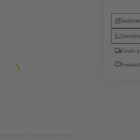
Anteckn
Deratin
Gratis 
Produktf
ustrationsändamål. Vänligen se produktbeskrivningen.