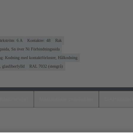
rkström: ‌6 A
Kontakter: 48
Rak
ssida, Sn över Ni Förbindningssida
g: Kodning med kontaktförluster, Hålkodning
 glasfiberfylld
RAL 7032 (stengrå)
laddningar
Matchande produkter
Distributör