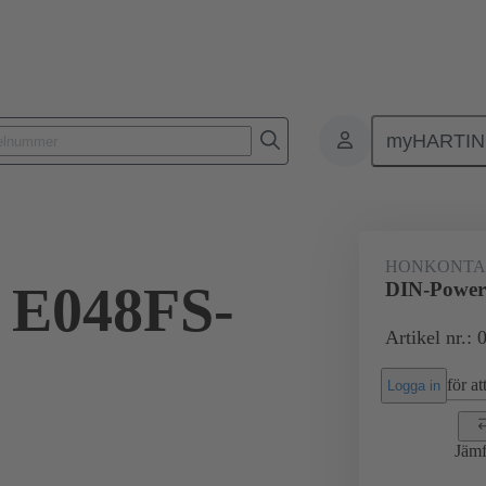
myHARTI
ktdon
Kontaktdon för PCB till PCB
Produkter
Förbindning mod
HONKONT
 E048FS-
DIN-Power
Artikel nr.:
för att
Logga in
Jämf