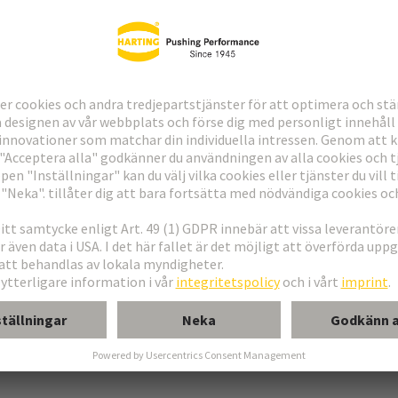
ndning
erkort