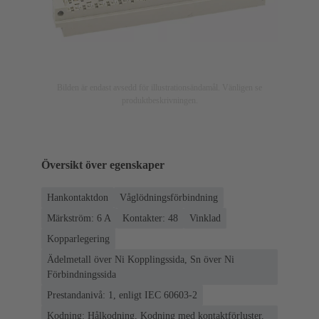
Bilden är endast avsedd för illustrationsändamål. Vänligen se
produktbeskrivningen.
Översikt över egenskaper
Hankontaktdon
Våglödningsförbindning
Märkström: ‌6 A
Kontakter: 48
Vinklad
Kopparlegering
Ädelmetall över Ni Kopplingssida, Sn över Ni
Förbindningssida
Prestandanivå: 1, enligt IEC 60603-2
Kodning: Hålkodning, Kodning med kontaktförluster,