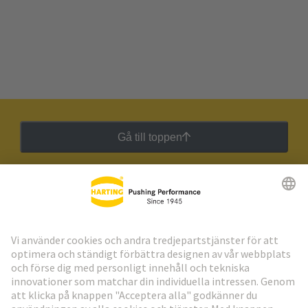
Gå till toppen
HARTING:s nyhetsbrev
Gå till registrering