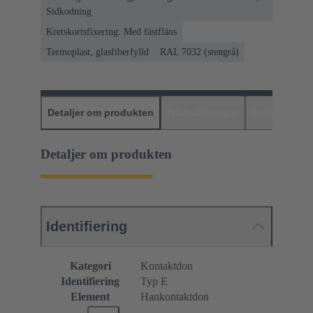
Sidkodning
Kretskortsfixering: Med fästfläns
Termoplast, glasfiberfylld
RAL 7032 (stengrå)
Detaljer om produkten
Nedladdningar
Matchande p
Detaljer om produkten
Identifiering
Kategori
Kontaktdon
Identifiering
Typ E
Element
Hankontaktdon