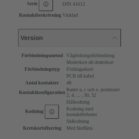
Serie
DIN 41612
Kontaktbeskrivning
Vinklad
Version
Förbindningsmetod
Våglödningsförbindning
Moderkort till dotterkort
Förbindningstyp
Förlängarkort
PCB till kabel
Antal kontakter
48
Rader a, c och e, positioner
Kontaktkonfiguration
2, 4, ... , 30, 32
Hålkodning
Kodning med
Kodning
kontaktförluster
Sidkodning
Kretskortsfixering
Med fästfläns