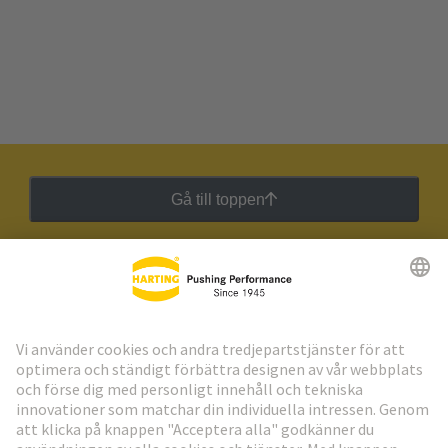
Gå till toppen
HARTING:s nyhetsbrev
Gå till registrering