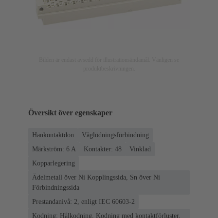
Bilden är endast avsedd för illustrationsändamål. Vänligen se
produktbeskrivningen.
Översikt över egenskaper
Hankontaktdon
Våglödningsförbindning
Märkström: ‌6 A
Kontakter: 48
Vinklad
Kopparlegering
Ädelmetall över Ni Kopplingssida, Sn över Ni
Förbindningssida
Prestandanivå: 2, enligt IEC 60603-2
Kodning: Hålkodning, Kodning med kontaktförluster,