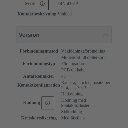
Serie
DIN 41612
Kontaktbeskrivning
Vinklad
Version
Förbindningsmetod
Våglödningsförbindning
Moderkort till dotterkort
Förbindningstyp
Förlängarkort
PCB till kabel
Antal kontakter
48
Rader a, c och e, positioner
Kontaktkonfiguration
2, 4, ... , 30, 32
Hålkodning
Kodning med
Kodning
kontaktförluster
Sidkodning
Kretskortsfixering
Med fästfläns