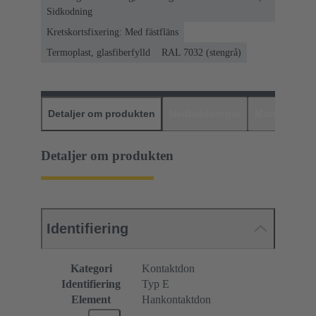
Sidkodning
Kretskortsfixering: Med fästfläns
Termoplast, glasfiberfylld
RAL 7032 (stengrå)
Detaljer om produkten
Nedladdningar
Matchande p
Detaljer om produkten
Identifiering
Kategori
Kontaktdon
Identifiering
Typ E
Element
Hankontaktdon