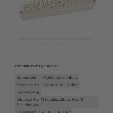
Bilden är endast avsedd för illustrationsändamål. Vänligen se
produktbeskrivningen.
Översikt över egenskaper
Hankontaktdon
Våglödningsförbindning
Märkström: ‌6 A
Kontakter: 48
Vinklad
Kopparlegering
Ädelmetall över Ni Kopplingssida, Sn över Ni
Förbindningssida
Prestandanivå: 2, enligt IEC 60603-2