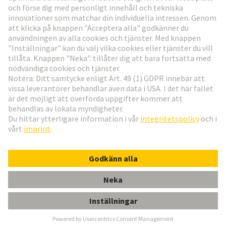
Gå till registrering
Social Media
Svenska
Sverige
© Teknologi-koncernen HARTING
Inställningar för cookies
Imprint
Integritetspolicy
Användningsvillkor
Kundinformation
DIN-Power E048MS-3,0C1-2-V2