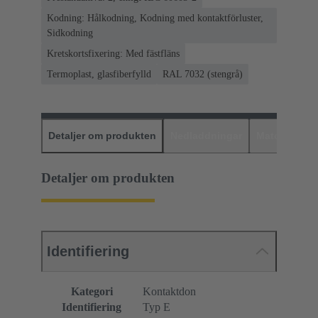
Kodning: Hålkodning, Kodning med kontaktförluster,
Sidkodning
Kretskortsfixering: Med fästfläns
Termoplast, glasfiberfylld
RAL 7032 (stengrå)
Detaljer om produkten
Nedladdningar
Matchande p
Detaljer om produkten
Identifiering
Kategori
Kontaktdon
Identifiering
Typ E