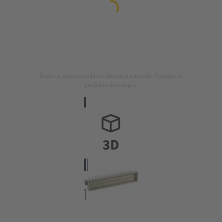
Bilden är endast avsedd för illustrationsändamål. Vänligen se
produktbeskrivningen.