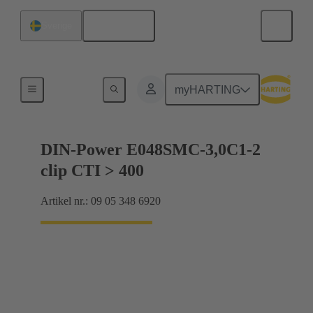
Svenska
Sverige
Förbindning moderkort till dotterkort
myHARTING
DIN-Power E048SMC-3,0C1-2
clip CTI > 400
Artikel nr.: 09 05 348 6920