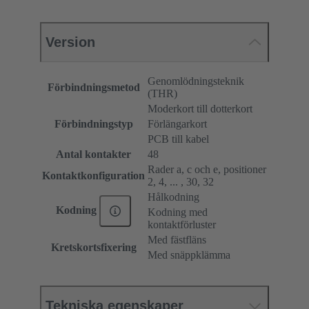
Version
Genomlödningsteknik
Förbindningsmetod
(THR)
Moderkort till dotterkort
Förbindningstyp
Förlängarkort
PCB till kabel
Antal kontakter
48
Rader a, c och e, positioner
Kontaktkonfiguration
2, 4, ... , 30, 32
Hålkodning
Kodning
Kodning med
kontaktförluster
Med fästfläns
Kretskortsfixering
Med snäppklämma
Tekniska egenskaper