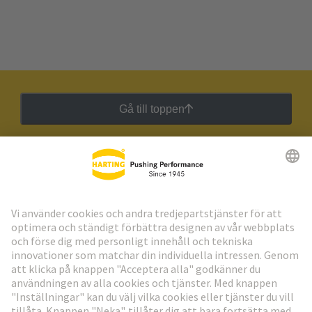
Gå till toppen
HARTING:s nyhetsbrev
Gå till registrering
Social Media