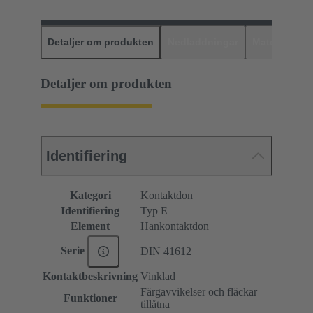
Detaljer om produkten
Nedladdningar
Matchande p
Detaljer om produkten
Identifiering
Kategori
Kontaktdon
Identifiering
Typ E
Element
Hankontaktdon
Serie
DIN 41612
Kontaktbeskrivning
Vinklad
Färgavvikelser och fläckar
Funktioner
tillåtna