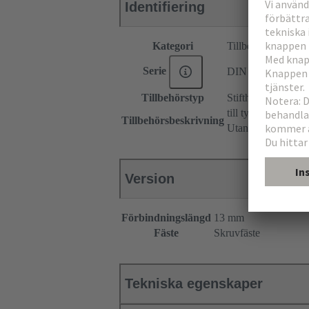
Identifiering
Kategori
Tillbehör
Serie
DIN 41612
Tillbehörstyp
Stifthölje
till typ F ʺlåg prof
Tillbehörsbeskrivning
Utan låsbyglar
Version
Förbindningslängd
13 mm
Fäste
Skruvfäste
Tekniska egenskaper