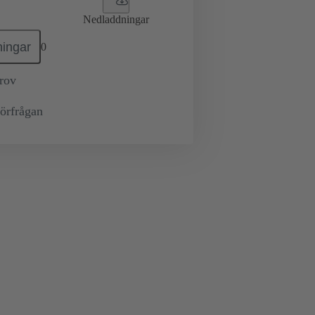
Nedladdningar
ingar
0
prov
örfrågan