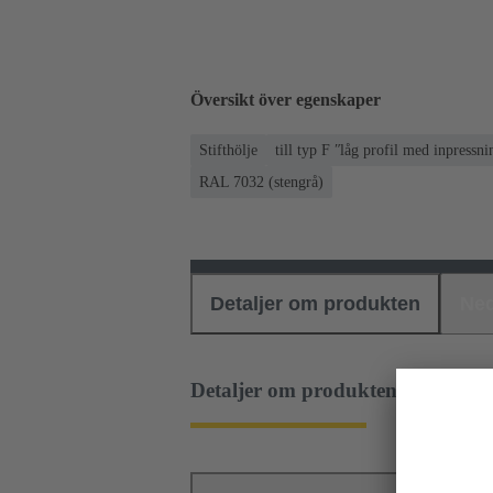
Översikt över egenskaper
Stifthölje
till typ F ʺlåg profil med inpressni
RAL 7032 (stengrå)
Detaljer om produkten
Ned
Detaljer om produkten