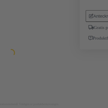
Anteckn
Gratis 
Produktf
ustrationsändamål. Vänligen se produktbeskrivningen.