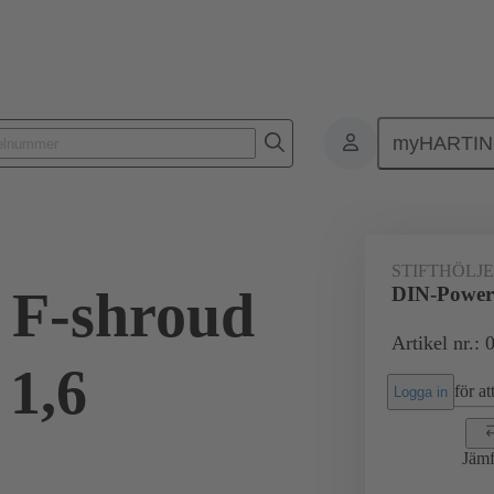
myHARTI
ktdon
Kontaktdon för PCB till PCB
Produkter
Förbindning mod
STIFTHÖLJE
 F-shroud
DIN-Power 
Artikel nr.:
 1,6
för att
Logga in
Jämf