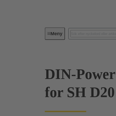
Meny
Förbindningsteknik
PCB-konta
DIN-Power
for SH D20