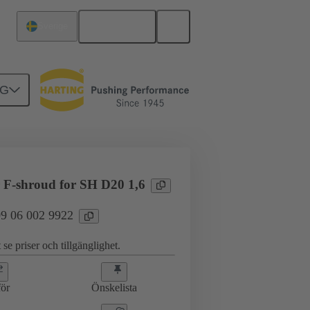
Svenska
Sverige
NG
erkort till dotterkort
09 06 002 9922
F-shroud for SH D20 1,6
 09 06 002 9922
 se priser och tillgänglighet.
ör
Önskelista