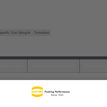
ngsstift, Utan låsbyglar
Termoplast
laddningar
Matchande produkter
Distributör