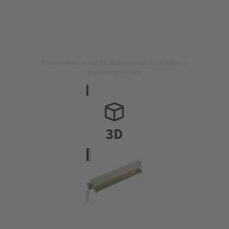
Bilden är endast avsedd för illustrationsändamål. Vänligen se
produktbeskrivningen.