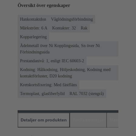
Översikt över egenskaper
Hankontaktdon
Våglödningsförbindning
Märkström: ‌6 A
Kontakter: 32
Rak
Kopparlegering
Ädelmetall över Ni Kopplingssida, Sn över Ni
Förbindningssida
Prestandanivå: 1, enligt IEC 60603-2
Kodning: Hålkodning, Höljeskodning, Kodning med
kontaktförluster, D20 kodning
Kretskortsfixering: Med fästfläns
Termoplast, glasfiberfylld
RAL 7032 (stengrå)
Detaljer om produkten
Nedladdningar
Matchande p