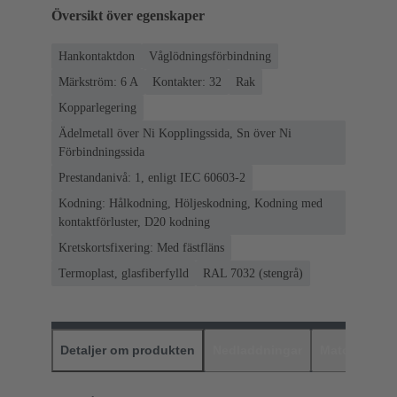
Översikt över egenskaper
Hankontaktdon
Våglödningsförbindning
Märkström: ‌6 A
Kontakter: 32
Rak
Kopparlegering
Ädelmetall över Ni Kopplingssida, Sn över Ni
Förbindningssida
Prestandanivå: 1, enligt IEC 60603-2
Kodning: Hålkodning, Höljeskodning, Kodning med
kontaktförluster, D20 kodning
Kretskortsfixering: Med fästfläns
Termoplast, glasfiberfylld
RAL 7032 (stengrå)
Detaljer om produkten
Nedladdningar
Matchande p