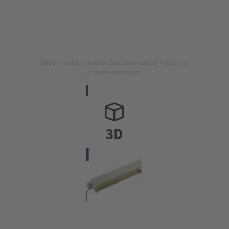
Bilden är endast avsedd för illustrationsändamål. Vänligen se
produktbeskrivningen.