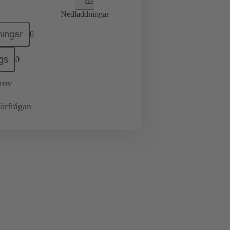
Nedladdningar
ingar
0
gs
0
prov
örfrågan