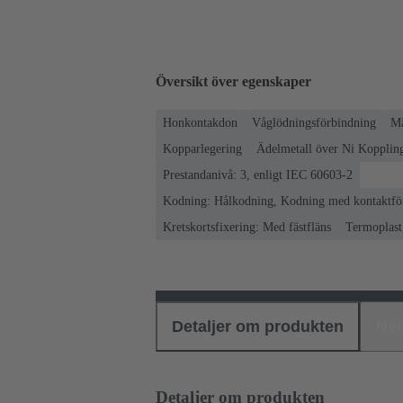
Översikt över egenskaper
Honkontakdon
Våglödningsförbindning
Mä
Kopparlegering
Ädelmetall över Ni Koppling
Prestandanivå: 3, enligt IEC 60603-2
Kodning: Hålkodning, Kodning med kontaktför
Kretskortsfixering: Med fästfläns
Termoplast,
Detaljer om produkten
Ned
Detaljer om produkten