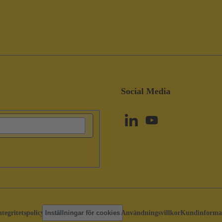
Social Media
ntegritetspolicy
Inställningar för cookies
Användningsvillkor
Kundinforma