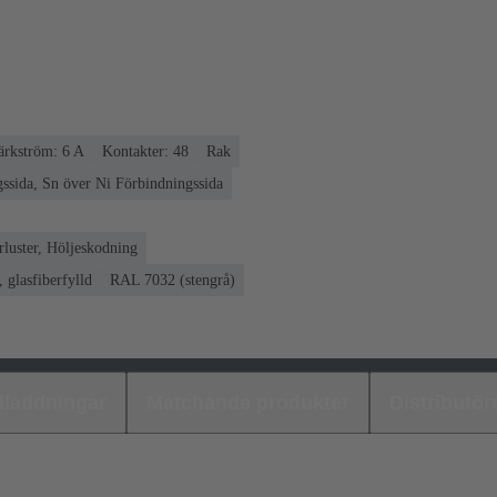
rkström: ‌6 A
Kontakter: 48
Rak
ssida, Sn över Ni Förbindningssida
luster, Höljeskodning
 glasfiberfylld
RAL 7032 (stengrå)
laddningar
Matchande produkter
Distributör