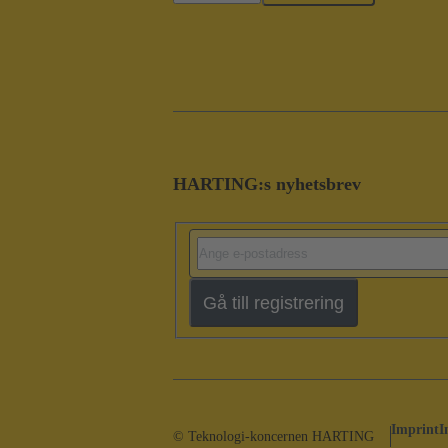
HARTING:s nyhetsbrev
Gå till registrering
Imprint
I
© Teknologi-koncernen HARTING