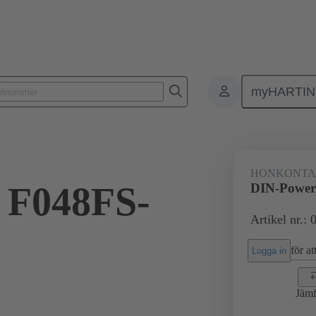
myHARTI
ktdon
Kontaktdon för PCB till PCB
Produkter
Förbindning mod
HONKONT
 F048FS-
DIN-Power
Artikel nr.:
för att
Logga in
Jämf