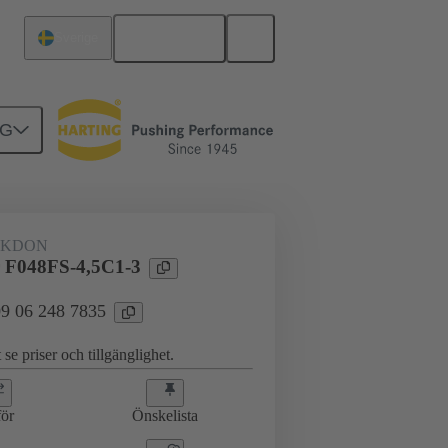
Svenska
Sverige
NG
erkort till dotterkort
09 06 248 7835
AKDON
 F048FS-4,5C1-3
 09 06 248 7835
 se priser och tillgänglighet.
ör
Önskelista