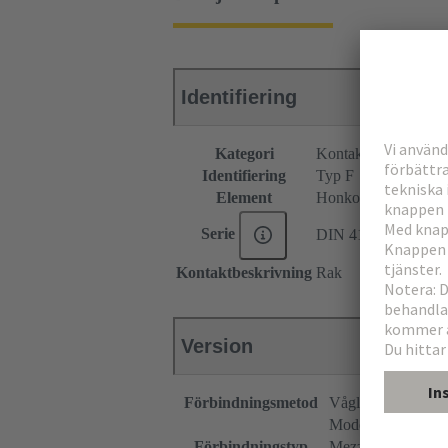
Identifiering
Kategori
Kontaktdon
Identifiering
Typ F
Element
Honkontakdon
Serie
DIN 41612
Kontaktbeskrivning
Rak
Version
Förbindningsmetod
Våglödningsförbi
Moderkort till dott
Förbindningstyp
Mezzanin