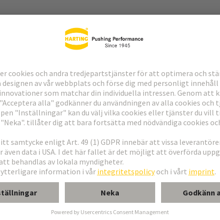
ndning
erkort