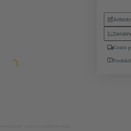
Anteckn
Deratin
Gratis 
Produktf
ustrationsändamål. Vänligen se produktbeskrivningen.