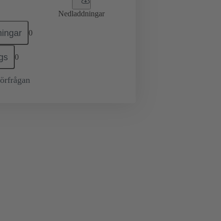
Nedladdningar
ingar
0
gs
0
örfrågan