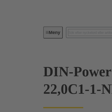
Meny
Serie
Produkter
09 06 24
DIN-Power
22,0C1-1-