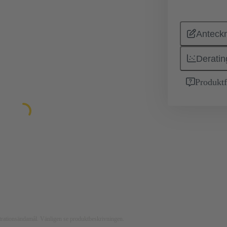
Anteckn
Deratin
Produktf
ustrationsändamål. Vänligen se produktbeskrivningen.