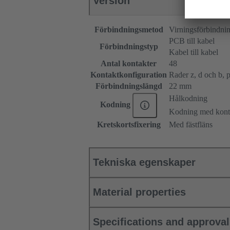
Version
Förbindningsmetod
Virningsförbindni
PCB till kabel
Förbindningstyp
Kabel till kabel
Antal kontakter
48
Kontaktkonfiguration
Rader z, d och b, po
Förbindningslängd
22 mm
Hålkodning
Kodning
Kodning med konta
Kretskortsfixering
Med fästfläns
Tekniska egenskaper
Material properties
Specifications and approva