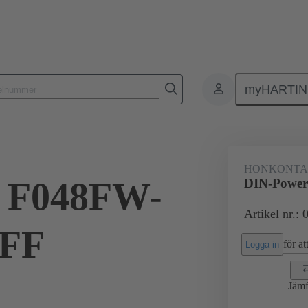
myHARTI
8 2821 222
HONKONT
 F048FW-
DIN-Power
Artikel nr.:
NFF
för att
Logga in
Jämf