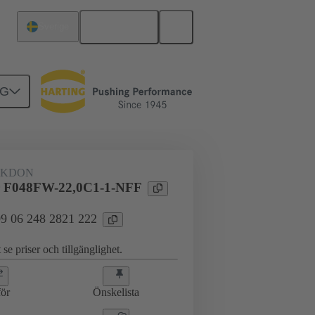
Svenska
Sverige
NG
AKDON
 F048FW-22,0C1-1-NFF
 09 06 248 2821 222
 se priser och tillgänglighet.
ör
Önskelista