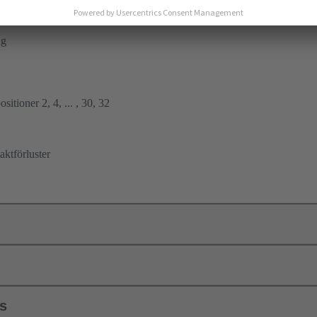
ng
sitioner 2, 4, ... , 30, 32
ktförluster
ls