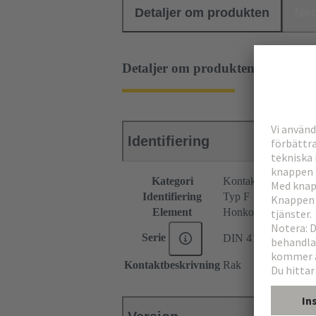
Detaljer om produkten
Ned
Detaljer om produkten
Identifiering
Kategori
Kontaktdon
Identifiering
Typ F
Element
Honkontakdon
Serie
DIN 41612
Kontaktbeskrivning
Rak