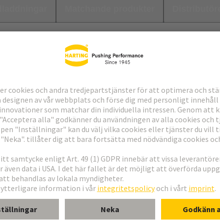
laddningar
Matchande produkter
Distributör