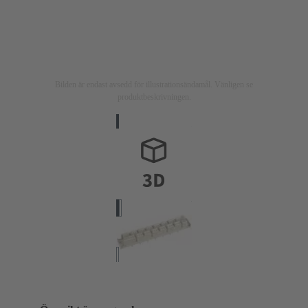
Bilden är endast avsedd för illustrationsändamål. Vänligen se
produktbeskrivningen.