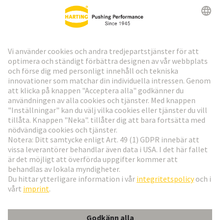
HARTING:s nyhetsbrev
Gå till registrering
Social Media
Svenska
Sverige