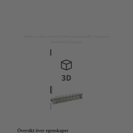
Bilden är endast avsedd för illustrationsändamål. Vänligen se
produktbeskrivningen.
Översikt över egenskaper