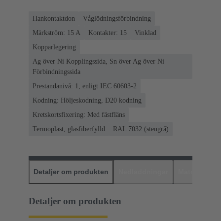
Hankontaktdon
Våglödningsförbindning
Märkström: ‌15 A
Kontakter: 15
Vinklad
Kopparlegering
Ag över Ni Kopplingssida, Sn över Ag över Ni
Förbindningssida
Prestandanivå: 1, enligt IEC 60603-2
Kodning: Höljeskodning, D20 kodning
Kretskortsfixering: Med fästfläns
Termoplast, glasfiberfylld
RAL 7032 (stengrå)
Detaljer om produkten
Nedladdningar
Matchande p
Detaljer om produkten