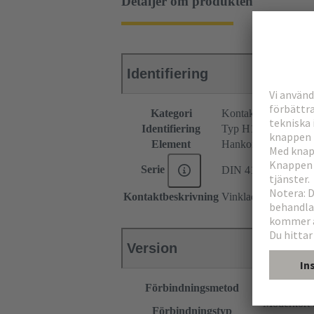
Detaljer om produkten
Identifiering
Kategori
Kontaktdon
Identifiering
Typ H15
Element
Hankontaktdon
Serie
DIN 41612
Kontaktbeskrivning
Vinklad
Version
Förbindningsmetod
Våglödning
Moderkort ti
Förbindningstyp