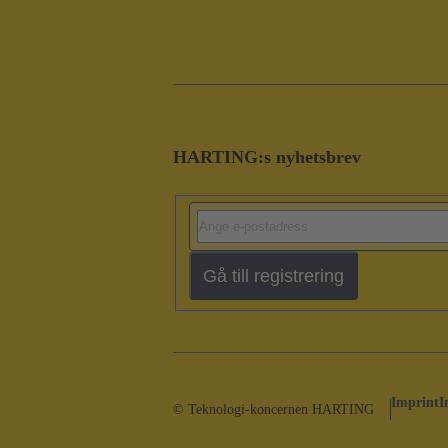
HARTING:s nyhetsbrev
Gå till registrering
Imprint
I
© Teknologi-koncernen HARTING