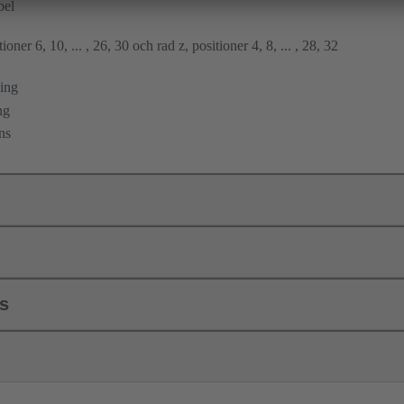
bel
ioner 6, 10, ... , 26, 30 och rad z, positioner 4, 8, ... , 28, 32
ing
ng
ns
ls