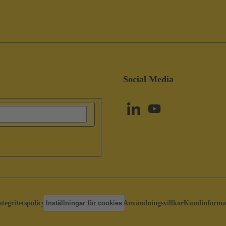
Social Media
ntegritetspolicy
Inställningar för cookies
Användningsvillkor
Kundinforma