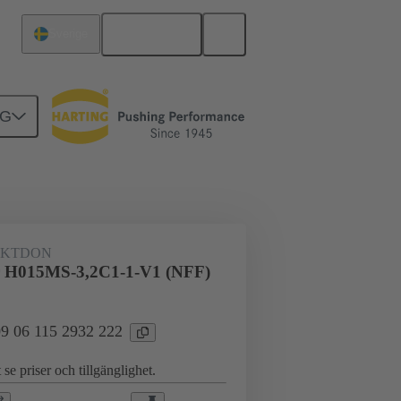
Svenska
Sverige
NG
erkort till dotterkort
KTDON
 H015MS-3,2C1-1-V1 (NFF)
 09 06 115 2932 222
 se priser och tillgänglighet.