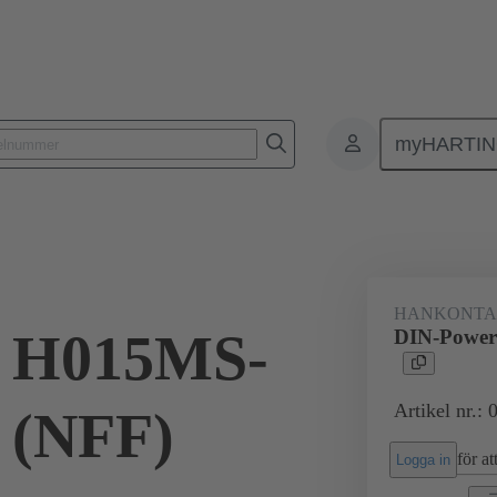
myHARTI
ktdon
Kontaktdon för PCB till PCB
Produkter
Förbindning mod
HANKONTA
 H015MS-
DIN-Power
Artikel nr.:
 (NFF)
för att
Logga in