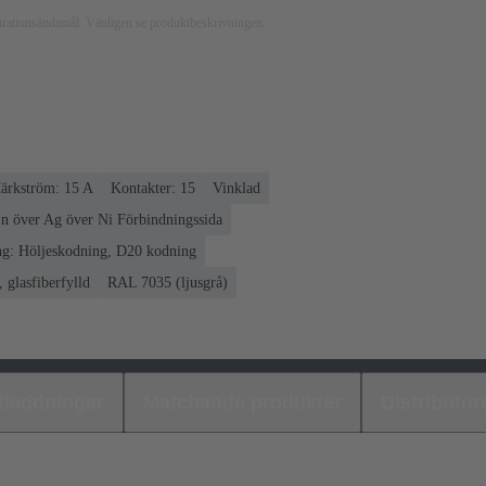
ustrationsändamål. Vänligen se produktbeskrivningen.
ärkström: ‌15 A
Kontakter: 15
Vinklad
n över Ag över Ni Förbindningssida
g: Höljeskodning, D20 kodning
 glasfiberfylld
RAL 7035 (ljusgrå)
laddningar
Matchande produkter
Distributör