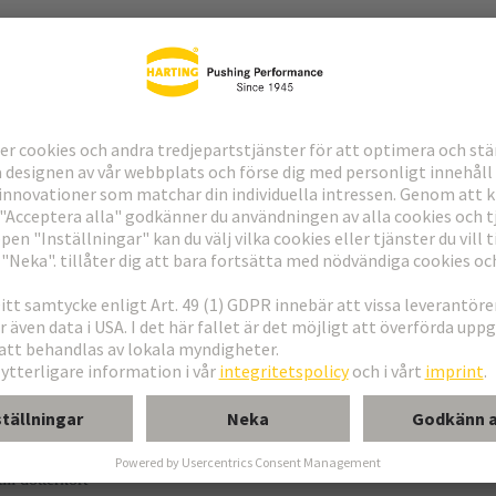
sförbindning
ll dotterkort