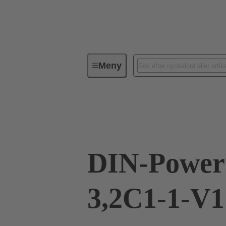
Meny
Förbindningsteknik
PCB-konta
09 06 115 2932 222
DIN-Power
3,2C1-1-V1