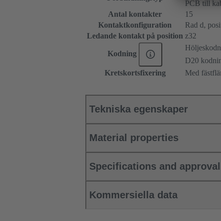
PCB till ka
Antal kontakter
15
Kontaktkonfiguration
Rad d, posit
Ledande kontakt på position
z32
Höljeskodn
Kodning
D20 kodni
Kretskortsfixering
Med fästflä
Tekniska egenskaper
Material properties
Specifications and approva
Kommersiella data