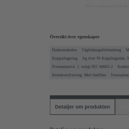
Bilden är endast avsedd för ill
Översikt över egenskaper
Hankontaktdon
Våglödningsförbindning
M
Kopparlegering
Ag över Ni Kopplingssida, S
Prestandanivå: 1, enligt IEC 60603-2
Kodnin
Kretskortsfixering: Med fästfläns
Termoplast,
Detaljer om produkten
Ned