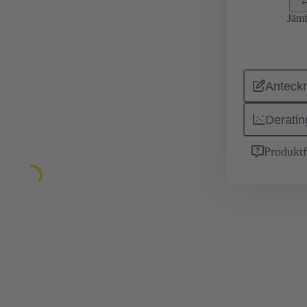
Jämf
Anteckn
Deratin
Produktf