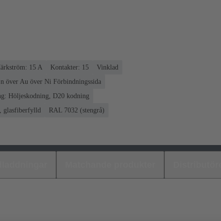
ärkström: ‌15 A
Kontakter: 15
Vinklad
n över Au över Ni Förbindningssida
g: Höljeskodning, D20 kodning
 glasfiberfylld
RAL 7032 (stengrå)
laddningar
Matchande produkter
Distributör