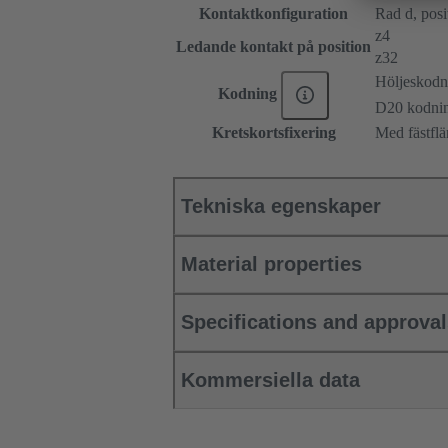
Kontaktkonfiguration
Rad d, posit
z4
Ledande kontakt på position
z32
Höljeskodn
Kodning
D20 kodni
Kretskortsfixering
Med fästflä
Tekniska egenskaper
Material properties
Specifications and approva
Kommersiella data