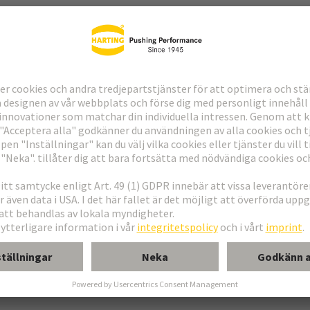
sförbindning
ll dotterkort
bel