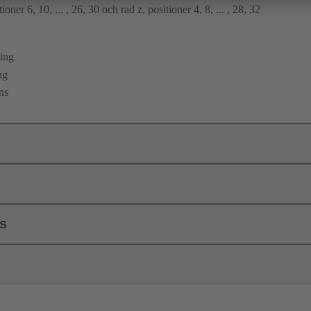
ioner 6, 10, ... , 26, 30 och rad z, positioner 4, 8, ... , 28, 32
ing
ng
ns
ls