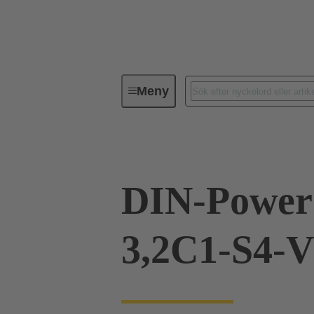
Meny
Förbindningsteknik
PCB-konta
DIN-Power
3,2C1-S4-