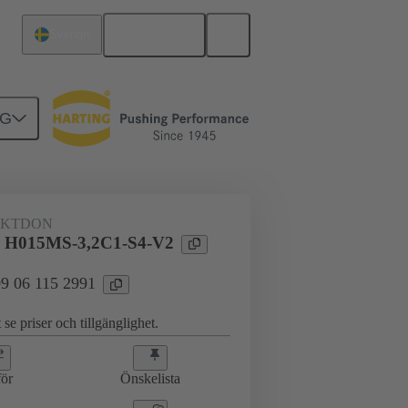
Svenska
Sverige
NG
erkort till dotterkort
09 06 115 2991
KTDON
 H015MS-3,2C1-S4-V2
 09 06 115 2991
 se priser och tillgänglighet.
ör
Önskelista