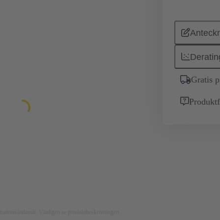
Anteckn
Deratin
Gratis 
Produktf
ustrationsändamål. Vänligen se produktbeskrivningen.