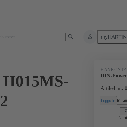
myHARTI
ktdon
Kontaktdon för PCB till PCB
Produkter
Förbindning mod
HANKONTA
 H015MS-
DIN-Power
Artikel nr.:
V2
för att
Logga in
Jämf