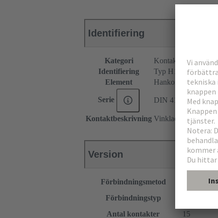
Identifiering
Kategori
Kontaktdon
Identifiering
Typ H15
Element
Hankontaktdon
Serie
DIN 41612
Kontaktbeskrivning
Vinklad
Version
Förbindningsmetod
Våglödning
Moderkort ti
Förbindningstyp
PCB till ka
Antal kontakter
15