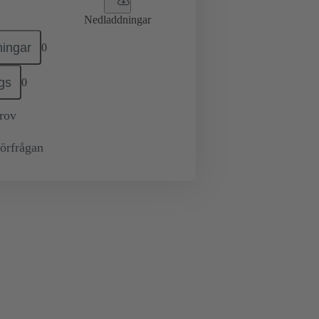
Nedladdningar
ingar
0
gs
0
prov
örfrågan