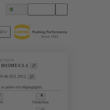
Svenska
Sverige
NG
KTDON
r H15MT-C1-1
 09 06 015 2912
 se priser och tillgänglighet.
ör
Önskelista