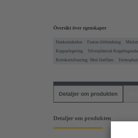
Översikt över egenskaper
Hankontaktdon
Faston-förbindning
Märkst
Kopparlegering
Silverpläterad Kopplingssida
Kretskortsfixering: Med fästfläns
Termoplast,
Detaljer om produkten
Ned
Detaljer om produkten