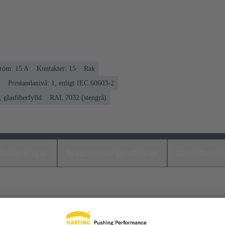
röm: ‌15 A
Kontakter: 15
Rak
Prestandanivå: 1, enligt IEC 60603-2
 glasfiberfylld
RAL 7032 (stengrå)
laddningar
Matchande produkter
Distributör