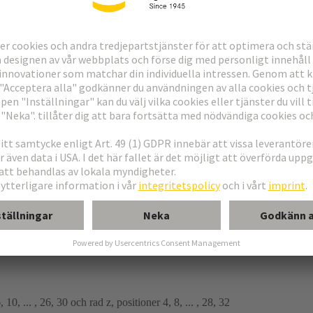
g
 10, ... , 26, 30 och rad z, positioner 4, 8, ... , 28, 32