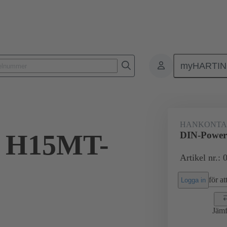
myHARTI
5 2912
HANKONTA
r H15MT-
DIN-Powe
Artikel nr.:
för att
Logga in
Jämf