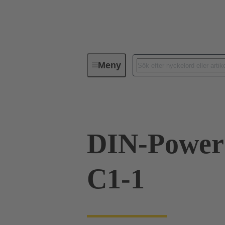
Meny
Serie
Produkter
09 06 01
DIN-Powe
C1-1