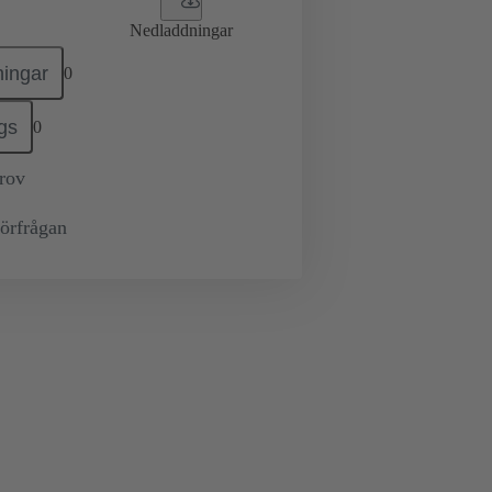
Nedladdningar
ingar
0
gs
0
prov
örfrågan