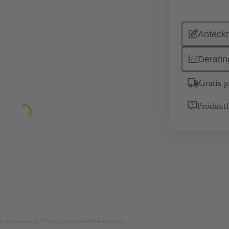
Anteckn
Deratin
Gratis 
Produktf
ustrationsändamål. Vänligen se produktbeskrivningen.