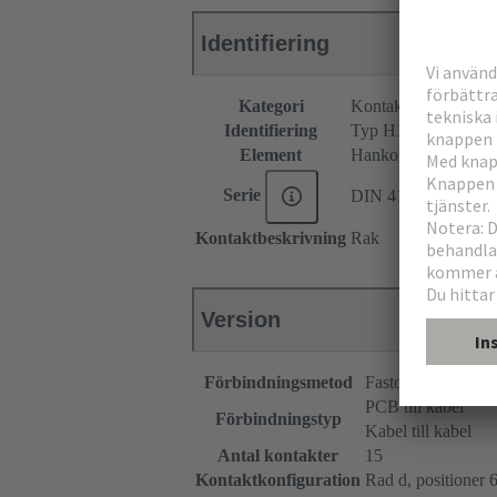
Identifiering
Kategori
Kontaktdon
Identifiering
Typ H15
Element
Hankontaktdon
Serie
DIN 41612
Kontaktbeskrivning
Rak
Version
Förbindningsmetod
Faston-förbindnin
PCB till kabel
Förbindningstyp
Kabel till kabel
Antal kontakter
15
Kontaktkonfiguration
Rad d, positioner 6,