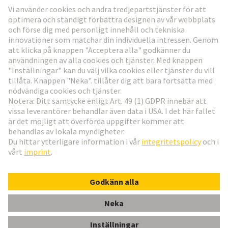
Gå till registrering
Social Media
Svenska
Sverige
© Teknologi-koncernen HARTING
Inställningar för cookies
Imprint
Integritetspolicy
Användningsvillkor
Kundinformation