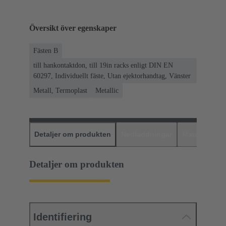
Översikt över egenskaper
Fästen B
till hankontaktdon, till 19in racks enligt DIN EN
60297, Individuellt fäste, Utan ejektorhandtag, Vänster
Metall, Termoplast
Metallic
Detaljer om produkten
Nedladdningar
Matchande p
Detaljer om produkten
Identifiering