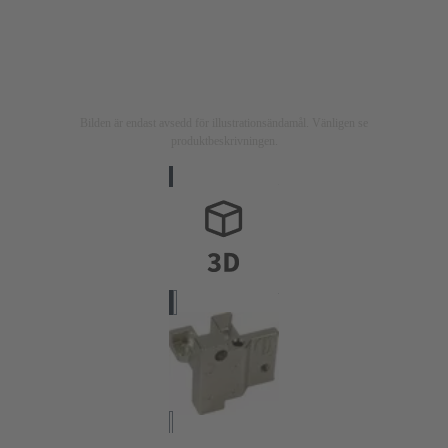
Bilden är endast avsedd för illustrationsändamål. Vänligen se
produktbeskrivningen.