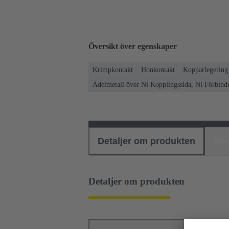
Översikt över egenskaper
Krimpkontakt
Honkontakt
Kopparlegering
Ädelmetall över Ni Kopplingssida, Ni Förbind
Detaljer om produkten
Ned
Detaljer om produkten