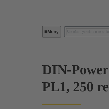
Meny
Serie
Produkter
09 06 00
DIN-Power 
PL1, 250 re