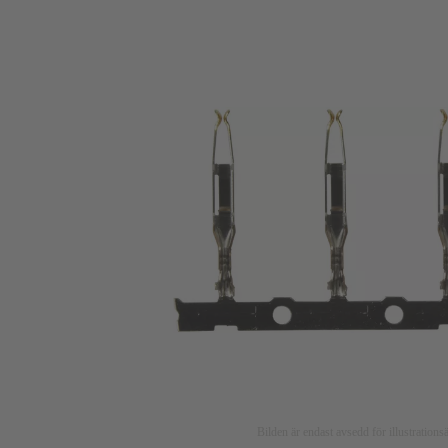
Bilden är endast avsedd för illustratio