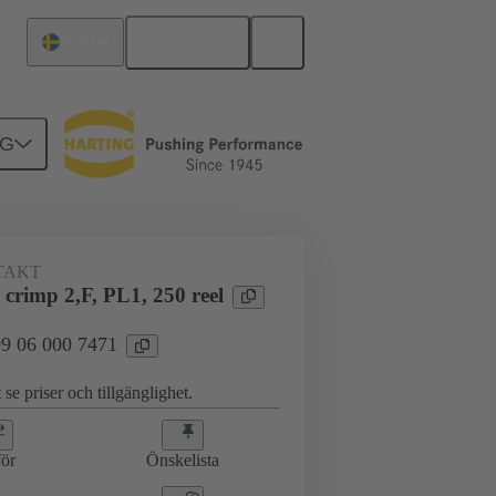
Svenska
Sverige
NG
TAKT
crimp 2,F, PL1, 250 reel
 09 06 000 7471
 se priser och tillgänglighet.
ör
Önskelista