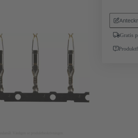
Anteckn
Gratis 
Produktf
nsändamål. Vänligen se produktbeskrivningen.