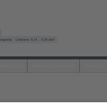
ningssida
Ledararea: 0,14 ... 0,56 mm²
laddningar
Matchande produkter
Distributör