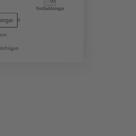
Nedladdningar
ingar
0
prov
örfrågan