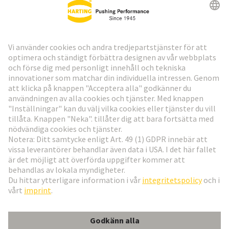
HARTING:s nyhetsbrev
Gå till registrering
Social Media
Svenska
Sverige
© Teknologi-koncernen HARTING