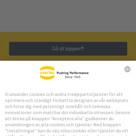
Gå till toppen
HARTING:s nyhetsbrev
Gå till registrering
Social Media