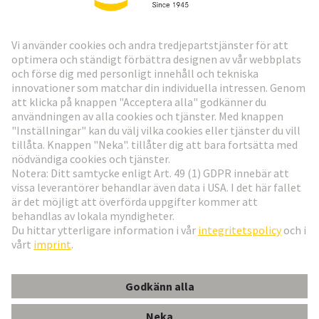
HARTING:s nyhetsbrev
Gå till registrering
Social Media
Svenska
Sverige
© Teknologi-koncernen HARTING