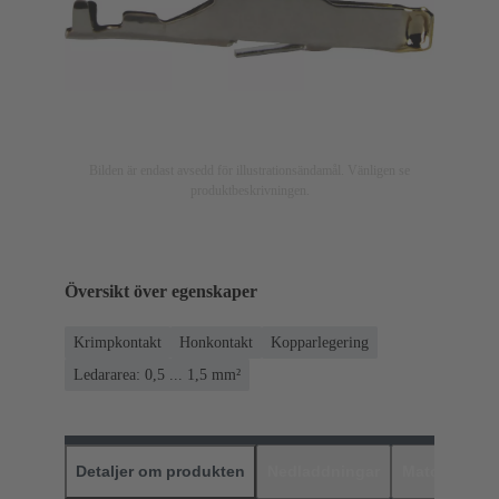
Bilden är endast avsedd för illustrationsändamål. Vänligen se
produktbeskrivningen.
Översikt över egenskaper
Krimpkontakt
Honkontakt
Kopparlegering
Ledararea: 0,5 ... 1,5 mm²
Detaljer om produkten
Nedladdningar
Matchande p