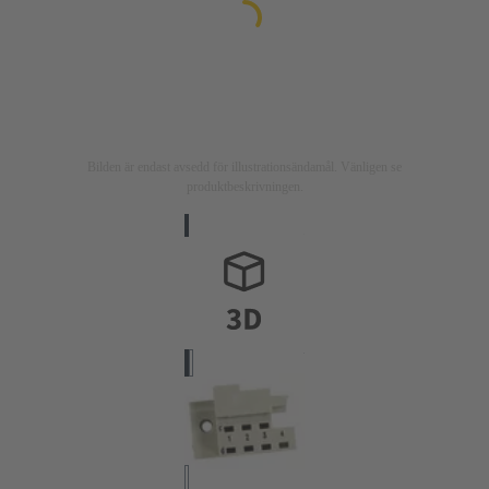
Bilden är endast avsedd för illustrationsändamål. Vänligen se
produktbeskrivningen.