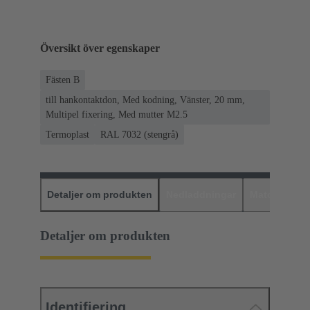
Översikt över egenskaper
Fästen B
till hankontaktdon, Med kodning, Vänster, 20 mm,
Multipel fixering, Med mutter M2.5
Termoplast
RAL 7032 (stengrå)
Detaljer om produkten
Nedladdningar
Matchande p
Detaljer om produkten
Identifiering