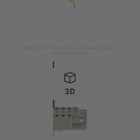
Bilden är endast avsedd för illustrationsändamål. Vänligen se
produktbeskrivningen.