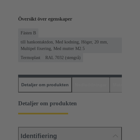
Översikt över egenskaper
Fästen B
till hankontaktdon, Med kodning, Höger, 20 mm,
Multipel fixering, Med mutter M2.5
Termoplast
RAL 7032 (stengrå)
Detaljer om produkten
Nedladdningar
Matchande p
Detaljer om produkten
Identifiering