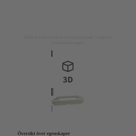
Bilden är endast avsedd för illustrationsändamål. Vänligen se
produktbeskrivningen.
Översikt över egenskaper