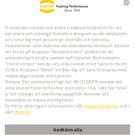
HARTING:s nyhetsbrev
Gå till registrering
Social Media
Svenska
Sverige
© Teknologi-koncernen HARTING