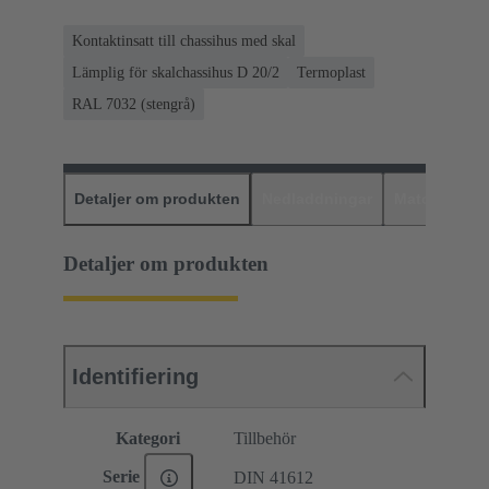
Kontaktinsatt till chassihus med skal
Lämplig för skalchassihus D 20/2
Termoplast
RAL 7032 (stengrå)
Detaljer om produkten
Nedladdningar
Matchande p
Detaljer om produkten
Identifiering
Kategori
Tillbehör
Serie
DIN 41612