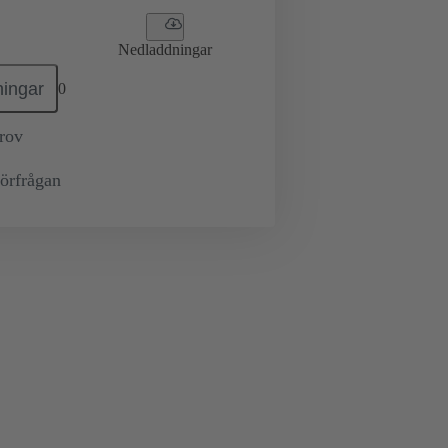
Nedladdningar
ingar
0
prov
örfrågan