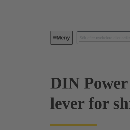
Meny
Serie
Produkter
09 06 00
DIN Power 
lever for s