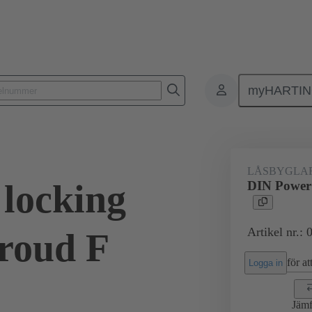
myHARTI
1 9946
LÅSBYGLA
locking
DIN Power 
Artikel nr.:
hroud F
för att
Logga in
Jämf