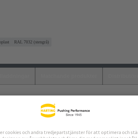
plast
RAL 7032 (stengrå)
laddningar
Matchande produkter
Distributör