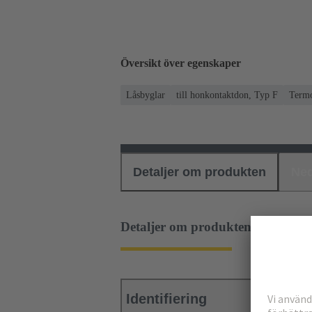
Översikt över egenskaper
Låsbyglar
till honkontaktdon, Typ F
Termo
Detaljer om produkten
Ned
Detaljer om produkten
Identifiering