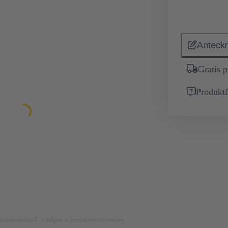
Anteckn
Gratis 
Produktf
ustrationsändamål. Vänligen se produktbeskrivningen.