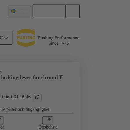
Svenska
Sverige
NG
R
locking lever for shroud F
 09 06 001 9946
 se priser och tillgänglighet.
ör
Önskelista