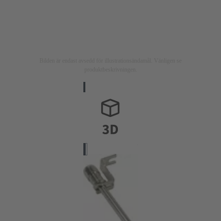
Bilden är endast avsedd för illustrationsändamål. Vänligen se
produktbeskrivningen.