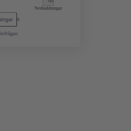
Nedladdningar
ingar
0
örfrågan