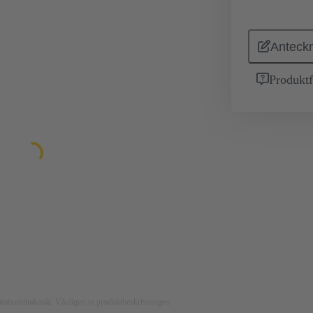
Anteckn
Produktf
ustrationsändamål. Vänligen se produktbeskrivningen.