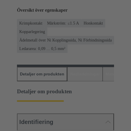
Översikt över egenskaper
Krimpkontakt
Märkström: ≤1.5 A
Honkontakt
Kopparlegering
Ädelmetall över Ni Kopplingssida, Ni Förbindningssida
Ledararea: 0,09 ... 0,5 mm²
Detaljer om produkten
Nedladdningar
Matchande p
Detaljer om produkten
Identifiering