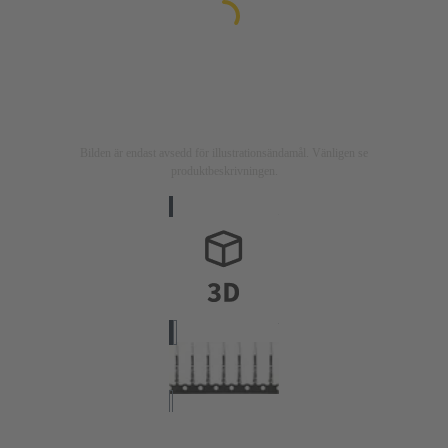
Bilden är endast avsedd för illustrationsändamål. Vänligen se
produktbeskrivningen.